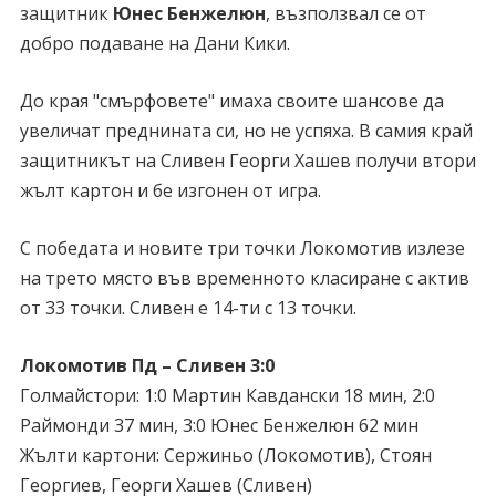
защитник
Юнес Бенжелюн
, възползвал се от
добро подаване на Дани Кики.
До края "смърфовете" имаха своите шансове да
увеличат преднината си, но не успяха. В самия край
защитникът на Сливен Георги Хашев получи втори
жълт картон и бе изгонен от игра.
С победата и новите три точки Локомотив излезе
на трето място във временното класиране с актив
от 33 точки. Сливен е 14-ти с 13 точки.
Локомотив Пд – Сливен 3:0
Голмайстори
: 1:0 Мартин Кавдански 18 мин, 2:0
Раймонди 37 мин, 3:0 Юнес Бенжелюн 62 мин
Жълти картони
: Сержиньо (Локомотив), Стоян
Георгиев, Георги Хашев (Сливен)