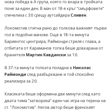
нова победа в А група, която го вкара в тройката
поне за един ден. В мач от 18-я кръг "смърфовете"
спечелиха с 3:0 срещу аутсайдера
Сливен
.
Локомотив стигна рано до толкова важният първи
гол в подобни мачове. Още в 18-та минута
Бариентос центрира, Раймонди стреля с глава, а
отбитата от Караманов топка беше довкарана от
бранителя
Мартин Кавдански
за 1:0.
В 37-та минута топката поладна в
Николас
Раймонди
след разбъркване и той спокойно
реализира за 2:0.
Класиката беше оформена две минути след като
двата тима "затвориха" един час игра на терена на
ст. "Локомотив". Негов автор беше френският