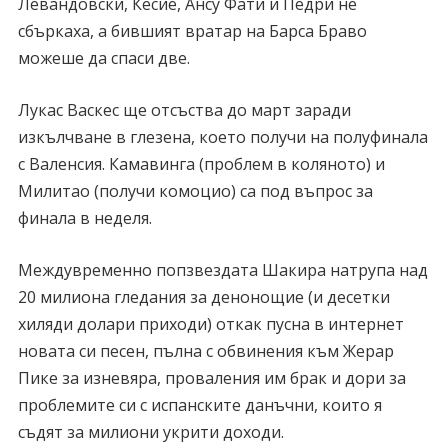
Левандовски, Кесие, Ансу Фати и Педри не
сбъркаха, а бившият вратар на Барса Браво
можеше да спаси две.
Лукас Васкес ще отсъства до март заради
изкълчване в глезена, което получи на полуфинала
с Валенсия. Камавинга (проблем в коляното) и
Милитао (получи комоцио) са под въпрос за
финала в неделя.
Междувременно попзвездата Шакира натрупа над
20 милиона гледания за денонощие (и десетки
хиляди долари приходи) откак пусна в интернет
новата си песен, пълна с обвинения към Жерар
Пике за изневяра, проваления им брак и дори за
проблемите си с испанските данъчни, които я
съдят за милиони укрити доходи.