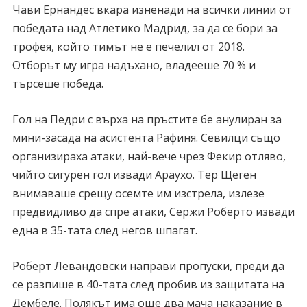
Чави Ернандес вкара изненади на всички линии от
победата над Атлетико Мадрид, за да се бори за
трофея, който тимът не е печелил от 2018.
Отборът му игра надъхано, владееше 70 % и
търсеше победа.
Гол на Педри с върха на пръстите бе анулиран за
мини-засада на асистента Рафиня. Севилци също
организираха атаки, най-вече чрез Фекир отляво,
чийто сигурен гол извади Араухо. Тер Щеген
внимаваше срещу осемте им изстрела, излезе
предвидливо да спре атаки, Сержи Роберто извади
една в 35-тата след негов шпагат.
Роберт Левандовски направи пропуски, преди да
се разпише в 40-тата след пробив из защитата на
Дембеле. Полякът има още два мача наказание в