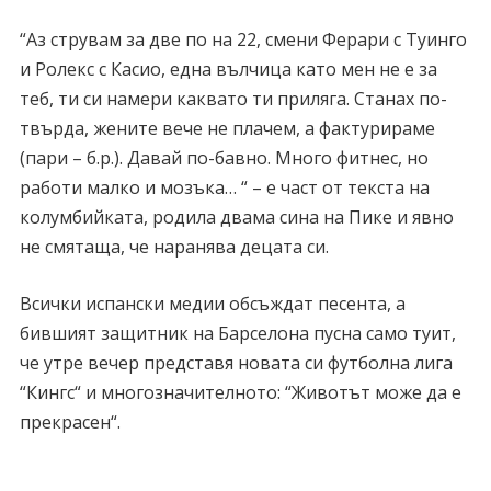
“Аз струвам за две по на 22, смени Ферари с Туинго
и Ролекс с Касио, една вълчица като мен не е за
теб, ти си намери каквато ти приляга. Станах по-
твърда, жените вече не плачем, а фактурираме
(пари – б.р.). Давай по-бавно. Много фитнес, но
работи малко и мозъка… “ – е част от текста на
колумбийката, родила двама сина на Пике и явно
не смятаща, че наранява децата си.
Всички испански медии обсъждат песента, а
бившият защитник на Барселона пусна само туит,
че утре вечер представя новата си футболна лига
“Кингс“ и многозначителното: “Животът може да е
прекрасен“.