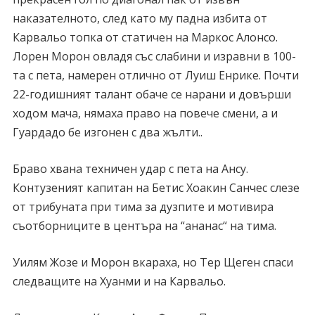
наказателното, след като му падна избита от
Карвальо топка от статичен на Маркос Алонсо.
Лорен Морон овладя със слабини и изравни в 100-
та с пета, намерен отлично от Луиш Енрике. Почти
22-годишният талант обаче се нарани и довърши
ходом мача, нямаха право на повече смени, а и
Гуардадо бе изгонен с два жълти..
Браво хвана техничен удар с пета на Ансу.
Контузеният капитан на Бетис Хоакин Санчес слезе
от трибуната при тима за дузпите и мотивира
съотборниците в центъра на “ананас“ на тима.
Уилям Жозе и Морон вкараха, но Тер Щеген спаси
следващите на Хуанми и на Карвальо.