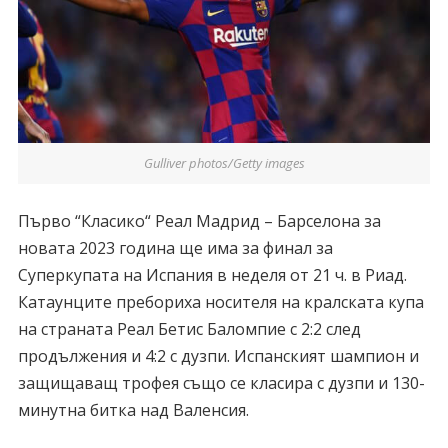
Gulliver photos/Getty images
Първо “Класико“ Реал Мадрид – Барселона за
новата 2023 година ще има за финал за
Суперкупата на Испания в неделя от 21 ч. в Риад.
Катаунците пребориха носителя на кралската купа
на страната Реал Бетис Баломпие с 2:2 след
продължения и 4:2 с дузпи. Испанският шампион и
защищаващ трофея също се класира с дузпи и 130-
минутна битка над Валенсия.