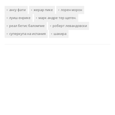
ансу фати
жерар пике
лорен морон
луиш енрике
марк андре тер щеген.
реал бетис баломпие
роберт левандовски
суперкупа на испания
шакира