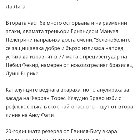
Ла Лига.
Втората част бе много оспорвана и на разменни
атаки, двамата треньори Ернандес и Мануел
Пелегрини направиха доста смени. “Зеленобелите“
се защищаваха добре и бързо излизаха напред,
успяха да изравнят в 77-мата с прецизен удар на
Небил Фекир, намерен от новоизгрелият бразилец
Луиш Енрике.
Каталунците веднага вкараха, но го анулираха за
засада на Ферран Торес. Клаудио Браво изби с
рефлекс с ръка в скок най-опасното – шут от втора
линия на Ансу Фати.
20-годишната резерва от Гвинея-Бису вкара
прекрасен гол по диагонал пак от извън