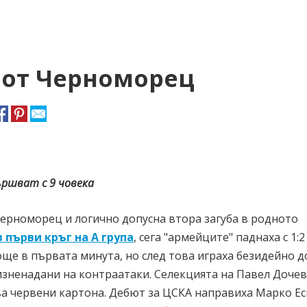
 от Черноморец
ършват с 9 човека
ерноморец и логично допусна втора загуба в родното
 първи кръг на А група
, сега "армейците" паднаха с 1:2
още в първата минута, но след това играха безидейно д
 изненадани на контраатаки. Селекцията на Павел Дочев
ва червени картона. Дебют за ЦСКА направиха Марко Е