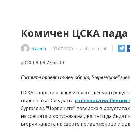
Комичен ЦСКА пада
plamen
—
05.07.2020
add comment
2010-08-08 22:54:00
Гостите правят пълен обрат, "червените" зав
ЦСКА направи изключително слаб мач срещу Ч
първенство. След като
отстъпиха на Левски в
бургазлии. "Червените" поведоха в резултата 
на срещата и допуснаха на два пъти да бъдат
вгорчи живота на своите привърженици и с д