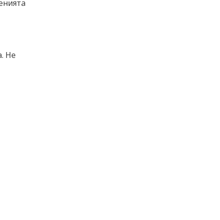
денията
. Не
 пусна
вкара
ра
ата си
о поле
ите
а. В
 на