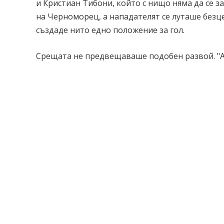
и Кристиан Тибони, който с нищо няма да се 
на Черноморец, а нападателят се луташе безц
създаде нито едно положение за гол.
Срещата не предвещаваше подобен развой. "А
бяха изминали 19 секунди от първия съдийски 
пас успоредно на голлинията, топката попадн
на Паскал Борел. Две минути по-късно двамат
отляво, а след удара на Тонев топката срещна
Въпреки началното стъписване в редиците на б
по-сериозна атака, "акулите" стигнаха до пра
на ЦСКА. След последвалото изпълнение, Енис
Марко Еспозито и с глава прати коженото кълб
Инициативата остана във футболистите на Па
21-ата минута след опасен удар на Александър