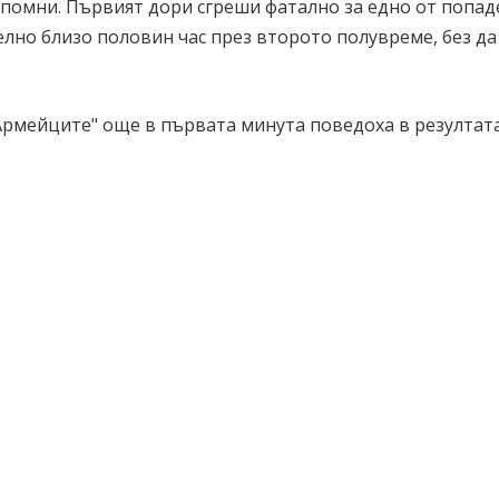
запомни. Първият дори сгреши фатално за едно от попа
елно близо половин час през второто полувреме, без да
рмейците" още в първата минута поведоха в резултата
сигнал, когато Александър Тонев нахлу мощно отдясно,
а в Румен Трифонов, който от непосредствена близост 
а си размениха ролите, като този път Трифонов центри
 левия страничен стълб на вратата на Черноморец.
ургазлии, гостите изравниха в 8-ата минута. При първ
во да изпълнят свободен удар в близост до наказателнот
 Хайри се извиси над дебютанта в редиците на домакин
о в мрежата за 1:1.
вел Дочев, но "армейците" грешаха в завършващата фаз
 Тонев, топката премина на сантиметри от десния стълб