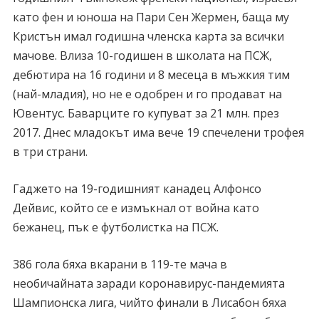
като фен и юноша на Пари Сен Жермен, баща му
Кристън имал годишна членска карта за всички
мачове. Влиза 10-годишен в школата на ПСЖ,
дебютира на 16 години и 8 месеца в мъжкия тим
(най-младия), но не е одобрен и го продават на
Ювентус. Баварците го купуват за 21 млн. през
2017. Днес младокът има вече 19 спечелени трофея
в три страни.
Гаджето на 19-годишният канадец Алфонсо
Дейвис, който се е измъкнал от война като
бежанец, пък е футболистка на ПСЖ.
386 гола бяха вкарани в 119-те мача в
необичайната заради коронавирус-пандемията
Шампионска лига, чийто финали в Лисабон бяха