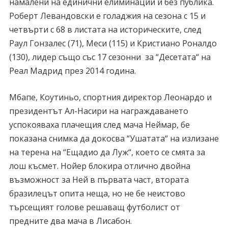
намалени на единични елиминации и без публика.
Роберт Левандовски е голаджия на сезона с 15 и
четвърти с 68 в листата на историческите, след
Раул Гонзалес (71), Меси (115) и Кристиано Роналдо
(130), лидер също със 17 сезонни за “Десетата“ на
Реал Мадрид през 2014 година.
Мбапе, Коутиньо, спортния директор Леонардо и
президентът Ал-Насири на награждаването
успокояваха плачещия след мача Неймар, бе
показана снимка да докосва “Ушатата“ на излизане
на терена на “Ещадио да Луж“, което се смята за
лош късмет. Нойер блокира отлично двойна
възможност за Ней в първата част, втората
бразилецът опита неща, но не бе неистово
търсещият голове решаващ футболист от
предните два мача в Лисабон.