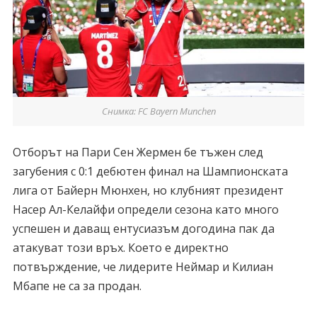
Снимка: FC Bayern Munchen
Отборът на Пари Сен Жермен бе тъжен след
загубения с 0:1 дебютен финал на Шампионската
лига от Байерн Мюнхен, но клубният президент
Насер Ал-Келайфи определи сезона като много
успешен и даващ ентусиазъм догодина пак да
атакуват този връх. Което е директно
потвърждение, че лидерите Неймар и Килиан
Мбапе не са за продан.