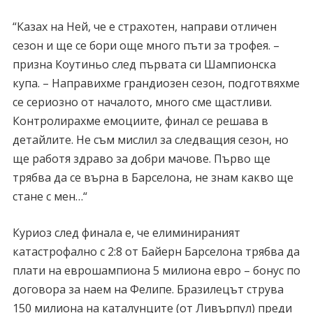
“Казах на Ней, че е страхотен, направи отличен
сезон и ще се бори още много пъти за трофея. –
призна Коутиньо след първата си Шампионска
купа. – Направихме грандиозен сезон, подготвяхме
се сериозно от началото, много сме щастливи.
Контролирахме емоциите, финал се решава в
детайлите. Не съм мислил за следващия сезон, но
ще работя здраво за добри мачове. Първо ще
трябва да се върна в Барселона, не знам какво ще
стане с мен…“
Куриоз след финала е, че елиминираният
катастрофално с 2:8 от Байерн Барселона трябва да
плати на еврошампиона 5 милиона евро – бонус по
договора за наем на Фелипе. Бразилецът струва
150 милиона на каталунците (от Ливърпул) преди