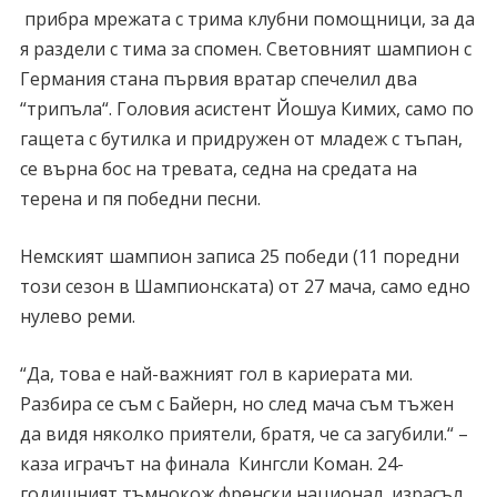
прибра мрежата с трима клубни помощници, за да
я раздели с тима за спомен. Световният шампион с
Германия стана първия вратар спечелил два
“трипъла“. Головия асистент Йошуа Кимих, само по
гащета с бутилка и придружен от младеж с тъпан,
се върна бос на тревата, седна на средата на
терена и пя победни песни.
Немският шампион записа 25 победи (11 поредни
този сезон в Шампионската) от 27 мача, само едно
нулево реми.
“Да, това е най-важният гол в кариерата ми.
Разбира се съм с Байерн, но след мача съм тъжен
да видя няколко приятели, братя, че са загубили.“ –
каза играчът на финала Кингсли Коман. 24-
годишният тъмнокож френски национал, израсъл