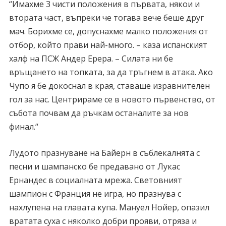
“Имахме 3 чисти положения в първата, някои и
втората част, въпреки че тогава вече беше друг
мач. Борихме се, допуснахме малко положения от
отбор, който прави най-много. – каза испанският
халф на ПСЖ Андер Ерера. – Силата ни бе
връщането на топката, за да тръгнем в атака. Ако
Чупо я бе докоснал в края, ставаше изравнителен
гол за нас. Центрираме се в новото първенство, от
събота почвам да ръчкам останалите за нов
финал.“
Лудото празнуване на Байерн в съблекалнята с
песни и шампанско бе предавано от Лукас
Ернандес в социалната мрежа. Световният
шампион с Франция не игра, но празнува с
нахлупена на главата купа. Мануел Нойер, опазил
вратата суха с няколко добри прояви, отряза и