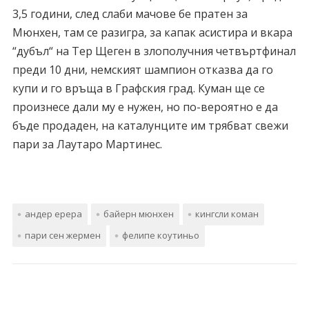
3,5 години, след слаби мачове бе пратен за
Мюнхен, там се разигра, за капак асистира и вкара
“дубъл“ на Тер Щеген в злополучния четвъртфинал
преди 10 дни, немският шампион отказва да го
купи и го връща в Графския град. Куман ще се
произнесе дали му е нужен, но по-вероятно е да
бъде продаден, на каталунците им трябват свежи
пари за Лаутаро Мартинес.
андер ерера
байерн мюнхен
кингсли коман
пари сен жермен
фелипе коутиньо