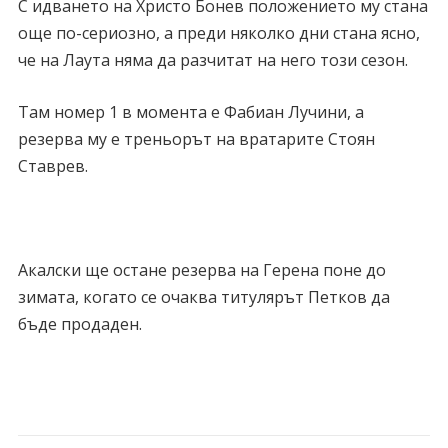
С идването на Христо Бонев положението му стана
още по-сериозно, а преди няколко дни стана ясно,
че на Лаута няма да разчитат на него този сезон.
Там номер 1 в момента е Фабиан Лучини, а
резерва му е треньорът на вратарите Стоян
Ставрев.
Акалски ще остане резерва на Герена поне до
зимата, когато се очаква титулярът Петков да
бъде продаден.