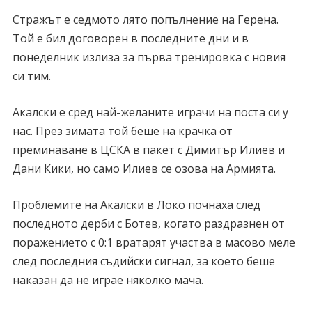
Стражът е седмото лято попълнение на Герена.
Той е бил договорен в последните дни и в
понеделник излиза за първа тренировка с новия
си тим.
Акалски е сред най-желаните играчи на поста си у
нас. През зимата той беше на крачка от
преминаване в ЦСКА в пакет с Димитър Илиев и
Дани Кики, но само Илиев се озова на Армията.
Проблемите на Акалски в Локо почнаха след
последното дерби с Ботев, когато раздразнен от
поражението с 0:1 вратарят участва в масово меле
след последния съдийски сигнал, за което беше
наказан да не играе няколко мача.