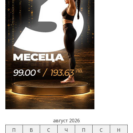
август 2026
П
В
С
Ч
П
С
Н