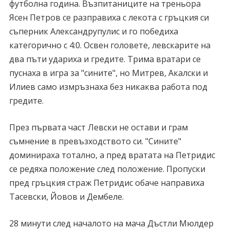
футболна година. Възпитаниците на треньора
Ясен Петров се разправиха с лекота с гръцкия си
съперник Александрупулис и го победиха
категорично с 4:0. Освен головете, левскарите на
два пъти удариха и гредите. Трима вратари се
пуснаха в игра за "сините", но Митрев, Акалски и
Илиев само измръзнаха без никаква работа под
гредите.
През първата част Левски не остави и грам
съмнение в превъзходството си. "Сините"
доминираха тотално, а пред вратата на Петридис
се редяха положение след положение. Пропуски
пред гръцкия страж Петридис обаче направиха
Тасевски, Йовов и Дембеле.
28 минути след началото на мача Дъстли Мюлдер