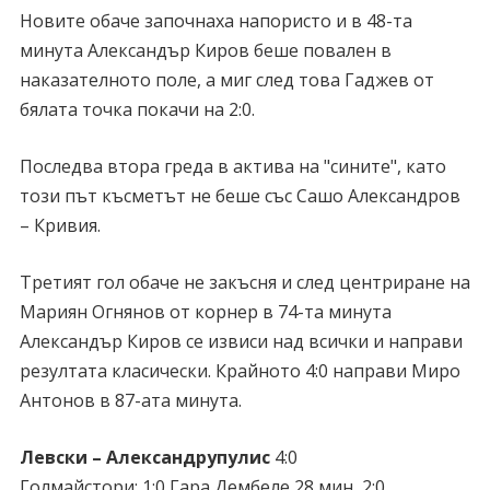
Новите обаче започнаха напористо и в 48-та
минута Александър Киров беше повален в
наказателното поле, а миг след това Гаджев от
бялата точка покачи на 2:0.
Последва втора греда в актива на "сините", като
този път късметът не беше със Сашо Александров
– Кривия.
Третият гол обаче не закъсня и след центриране на
Мариян Огнянов от корнер в 74-та минута
Александър Киров се извиси над всички и направи
резултата класически. Крайното 4:0 направи Миро
Антонов в 87-ата минута.
Левски – Александрупулис
4:0
Голмайстори: 1:0 Гара Дембеле 28 мин, 2:0