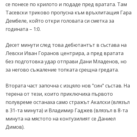
се понесе по крилото и подаде пред вратата. Там
Тасевски триково пропусна към връхлитащия Гара
Дембеле, който откри головата си сметка за
годината – 1:0.
Десет минути след това дебютантът в състава на
Левски Иван Горанов центрира, а пред вратата
без подготовка удар отправи Дани Младенов, но
за негово съжаление топката срещна гредата.
Втората част започна с изцяло нов "син" състав. На
терена от тези, които приключиха първото
полувреме останаха само стражът Акалски (влязъл
в 31-та минута) и Владимир Гаджев (влязъл в 8-та
минута на мястото на контузилият се Даниел
Димов).