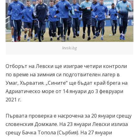
levski.bg
Отборът на Левски ще изиграе четири контроли
по време на зимния си подготвителен лагер в
Умаг, Хърватия. „Сините“ ще бъдат край брега на
Адриатическо море от 14 януари до 3 февруари
2021 г.
Първата проверка е насрочена за 20 януари срещу
словенския Домжале. На 23 януари Левски излиза
срещу Бачка Топола (Сърбия). На 27 януари