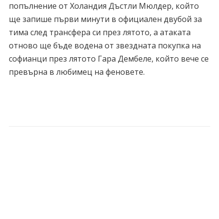
попълнение от Холандия Дъстли Мюлдер, който
ще запише първи минути в официален двубой за
тима след трансфера си през лятото, а атаката
отново ще бъде водена от звездната покупка на
софианци през лятото Гара Дембеле, който вече се
превърна в любимец на феновете.