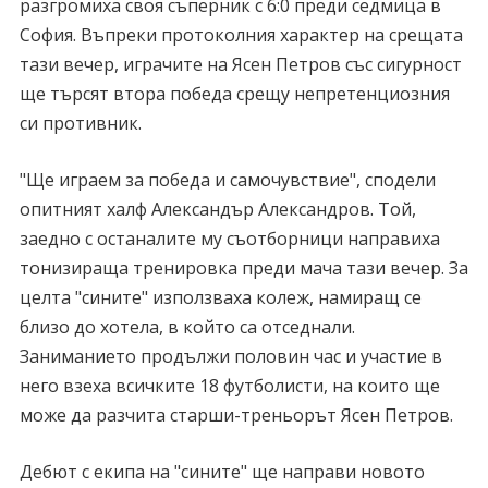
разгромиха своя съперник с 6:0 преди седмица в
София. Въпреки протоколния характер на срещата
тази вечер, играчите на Ясен Петров със сигурност
ще търсят втора победа срещу непретенциозния
си противник.
"Ще играем за победа и самочувствие", сподели
опитният халф Александър Александров. Той,
заедно с останалите му съотборници направиха
тонизираща тренировка преди мача тази вечер. За
целта "сините" използваха колеж, намиращ се
близо до хотела, в който са отседнали.
Заниманието продължи половин час и участие в
него взеха всичките 18 футболисти, на които ще
може да разчита старши-треньорът Ясен Петров.
Дебют с екипа на "сините" ще направи новото