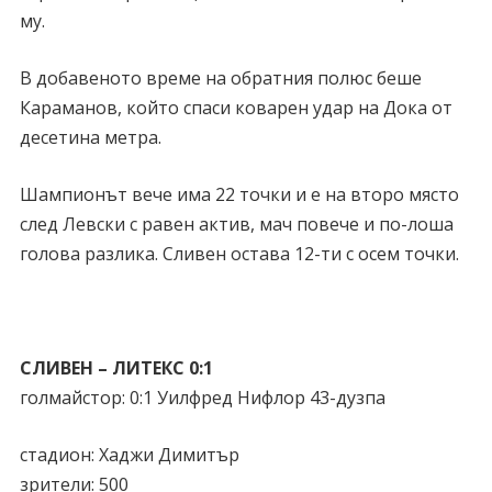
му.
В добавеното време на обратния полюс беше
Караманов, който спаси коварен удар на Дока от
десетина метра.
Шампионът вече има 22 точки и е на второ място
след Левски с равен актив, мач повече и по-лоша
голова разлика. Сливен остава 12-ти с осем точки.
СЛИВЕН – ЛИТЕКС 0:1
голмайстор: 0:1 Уилфред Нифлор 43-дузпа
стадион: Хаджи Димитър
зрители: 500