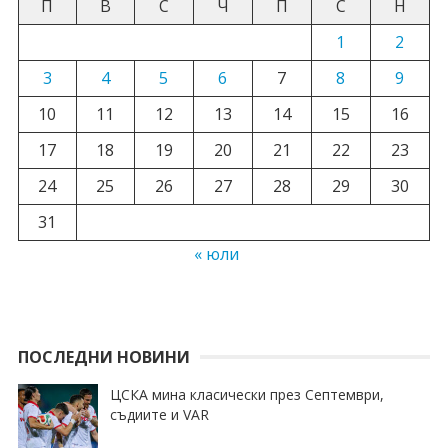
П
В
С
Ч
П
С
Н
1
2
3
4
5
6
7
8
9
10
11
12
13
14
15
16
17
18
19
20
21
22
23
24
25
26
27
28
29
30
31
« юли
ПОСЛЕДНИ НОВИНИ
ЦСКА мина класически през Септември,
съдиите и VAR