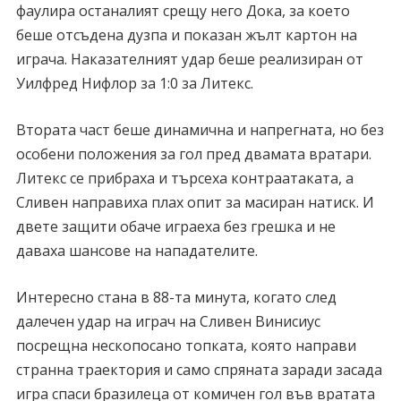
фаулира останалият срещу него Дока, за което
беше отсъдена дузпа и показан жълт картон на
играча. Наказателният удар беше реализиран от
Уилфред Нифлор за 1:0 за Литекс.
Втората част беше динамична и напрегната, но без
особени положения за гол пред двамата вратари.
Литекс се прибраха и търсеха контраатаката, а
Сливен направиха плах опит за масиран натиск. И
двете защити обаче играеха без грешка и не
даваха шансове на нападателите.
Интересно стана в 88-та минута, когато след
далечен удар на играч на Сливен Винисиус
посрещна нескопосано топката, която направи
странна траектория и само спряната заради засада
игра спаси бразилеца от комичен гол във вратата