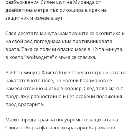
разбърквания. Силен шут на Миранда от
двайсетина метра пък рикошира в крак на
защитник и излезе в аут.
След десетата минута шампионите се окопитиха и
на свой ред погледнаха към противниковата
врата. Така се получи опасно меле в 12-та минута,
в което "войводите" с мъка се спасиха.
В 20-та минута Христо Янев стреля от границата на
наказателното поле, но Евгени Караманов се
намеси отлично и изби в корнер. След това мачът
продължи равностойно и без особени положения
пред вратарите.
Малко преди края на полувремето защитата на
Сливен сбърка фатално и вратарят Караманов