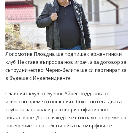
Локомотив Пловдив ще подпише с аржентински
клуб. Не става въпрос за нов играч, а за договор за
сътрудничество. Черно-белите ще си партнират за
в бъдеще с Индепендиенте.
Славният клуб от Буенос Айрес поддържа от
известно време отношения с Локо, но сега двата
клуба са започнали разговори с официално
обвързване. До този ход се е стигнало по време на
посещението на собственика на смърфовете