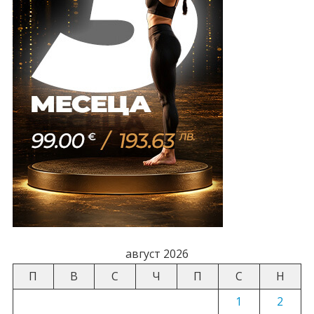
август 2026
П
В
С
Ч
П
С
Н
1
2