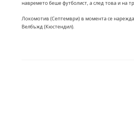
навремето беше футболист, а след това и на т
Локомотив (Септември) в момента се нарежда н
Велбъжд (Кюстендил).