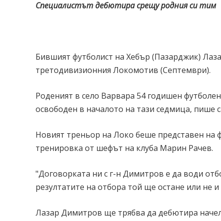
Специалистът дебютира срещу родния си тим
Бившият футболист на Хебър (Пазарджик) Лаз
третодивизионния Локомотив (Септември).
Роденият в село Варвара 54 годишен футболен 
освободен в началото на тази седмица, пише 
Новият треньор на Локо беше представен на 
тренировка от шефът на клуба Марин Рачев.
"Договорката ни с г-н Димитров е да води отб
резултатите на отбора той ще остане или не и 
Лазар Димитров ще трябва да дебютира начело