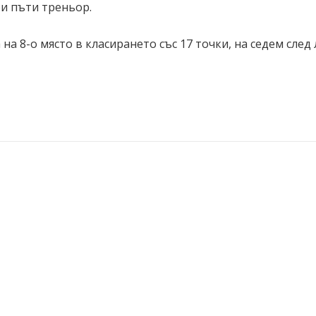
ри пъти треньор.
а 8-о място в класирането със 17 точки, на седем след