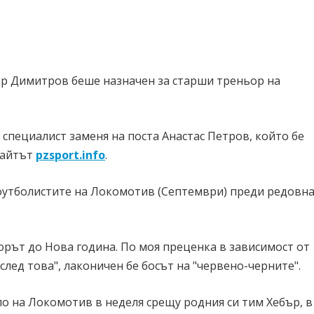
ар Димитров беше назначен за старши треньор на
специалист заменя на поста Анастас Петров, който бе
сайтът
pzsport.info
.
футболистите на Локомотив (Септември) преди редовн
орът до Нова година. По моя преценка в зависимост от
след това", лаконичен бе босът на "червено-черните".
 на Локомотив в неделя срещу родния си тим Хебър, в