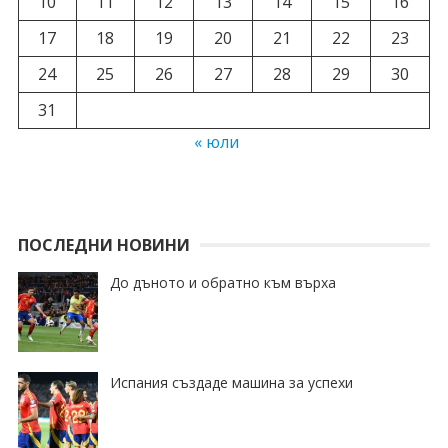
10
11
12
13
14
15
16
17
18
19
20
21
22
23
24
25
26
27
28
29
30
31
« юли
ПОСЛЕДНИ НОВИНИ
До дъното и обратно към върха
Испания създаде машина за успехи