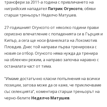
трансфери за 2011-а година с привличането на
нигрийския нападател
Патрик Огунсото
, обяви
старши треньорът Неделчо Матушев.
27-годишният Огунсото от няколко години прави
сериозно впечатление с попаденията си в Гърция и
Кипър, а сега ще носи фланелката на Локомотив
Пловдив. Днес той направи първа тренировка с
новия си отбор. Огунсото няма нужда да тренира
на облекчен режим, а направо започва наравно с
останалата част от тима.
"Имаме достатъчно класни попълнения на всички
позиции, затова може да се каже, че приключваме
със селекцията", коментира старши треньорът на
черно-белите
Неделчо Матушев
.