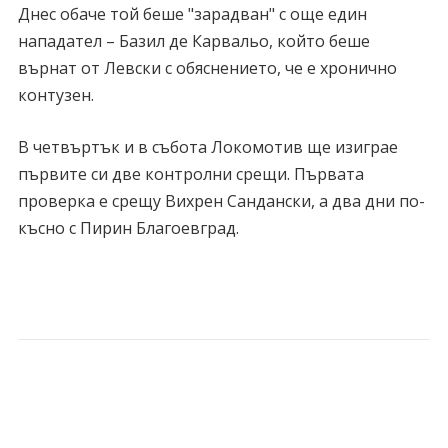
Днес обаче той беше "зарадван" с още един
нападател – Базил де Карвальо, който беше
върнат от Левски с обяснението, че е хронично
контузен.
В четвъртък и в събота Локомотив ще изиграе
първите си две контролни срещи. Първата
проверка е срещу Вихрен Сандански, а два дни по-
късно с Пирин Благоевград.