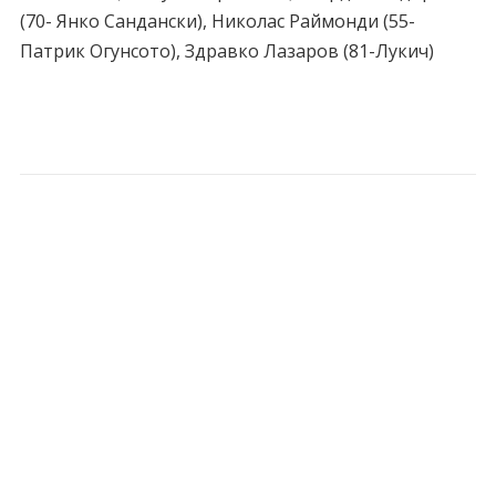
(70- Янко Сандански), Николас Раймонди (55-
Патрик Огунсото), Здравко Лазаров (81-Лукич)