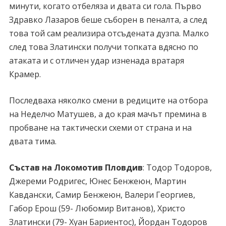
минути, когато отбеляза и двата си гола. Първо
Здравко Лазаров беше съборен в пеналта, а след
това той сам реализира отсъдената дузпа. Малко
след това Златински получи топката вдясно по
атаката и с отличен удар изненада вратаря
Крамер.
Последваха няколко смени в редиците на отбора
на Неделчо Матушев, а до края мачът премина в
пробване на тактически схеми от страна и на
двата тима.
Състав на Локомотив Пловдив
: Тодор Тодоров,
Джереми Родригес, Юнес Бенжеюн, Мартин
Кавдански, Самир Бенжеюн, Валери Георгиев,
Габор Ерош (59- Любомир Витанов), Христо
Златински (79- Хуан Бариентос), Йордан Тодоров