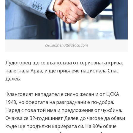
снимка: shutterstock.com
Лудогорец ще се възползва от сериозната криза,
налегнала Арда, и ще привлече национала Спас
Делев.
Фланговият нападател е силно желан и от ЦСКА
1948, но офертата на разградчани е по-добра.
Наред с това той има и предложения от чужбина.
Очаква се 32-годишният Делев до часове да обяви
къде ще продължи кариерата си. На 90% обаче