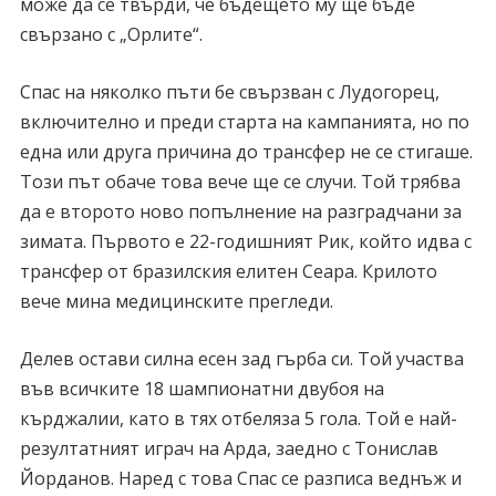
може да се твърди, че бъдещето му ще бъде
свързано с „Орлите“.
Спас на няколко пъти бе свързван с Лудогорец,
включително и преди старта на кампанията, но по
една или друга причина до трансфер не се стигаше.
Този път обаче това вече ще се случи. Той трябва
да е второто ново попълнение на разградчани за
зимата. Първото е 22-годишният Рик, който идва с
трансфер от бразилския елитен Сеара. Крилото
вече мина медицинските прегледи.
Делев остави силна есен зад гърба си. Той участва
във всичките 18 шампионатни двубоя на
кърджалии, като в тях отбеляза 5 гола. Той е най-
резултатният играч на Арда, заедно с Тонислав
Йорданов. Наред с това Спас се разписа веднъж и