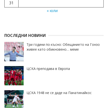
31
« юли
ПОСЛЕДНИ НОВИНИ
Три години по-късно: Обещанието на Гонзо
живее като обикновено… меме
ЦСКА преподава в Европа
ЦСКА 1948 не се даде на Панатинайкос