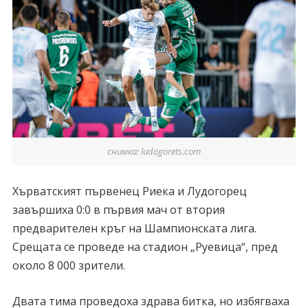
снимка: ludogorets.com
Хърватският първенец Риека и Лудогорец
завършиха 0:0 в първия мач от втория
предварителен кръг на Шампионската лига.
Срещата се проведе на стадион „Руевица“, пред
около 8 000 зрители.
Двата тима проведоха здрава битка, но избягваха