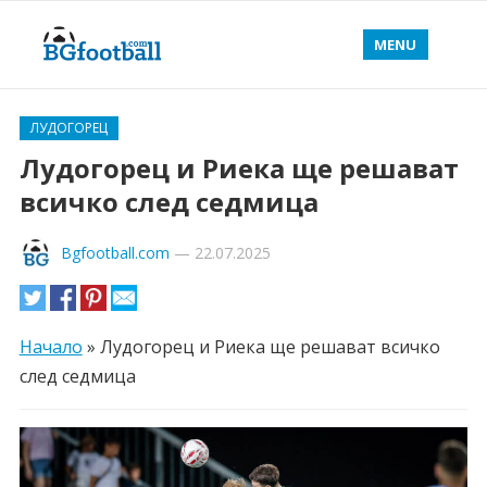
MENU
ЛУДОГОРЕЦ
Лудогорец и Риека ще решават
всичко след седмица
Bgfootball.com
—
22.07.2025
Начало
»
Лудогорец и Риека ще решават всичко
след седмица