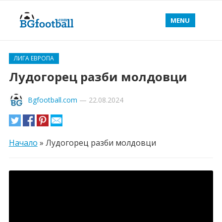
MENU
ЛИГА ЕВРОПА
Лудогорец разби молдовци
Bgfootball.com
—
22.08.2024
Начало
»
Лудогорец разби молдовци