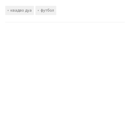
квадво дуа
футбол