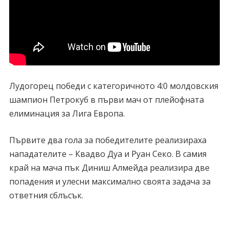
Лудогорец победи с категоричното 4:0 молдовския
шампион Петрокуб в първи мач от плейофната
елиминация за Лига Европа.
Първите два гола за победителите реализираха
нападателите – Квадво Дуа и Руан Секо. В самия
край на мача пък Диниш Алмейда реализира две
попадения и улесни максимално своята задача за
ответния сблъсък.