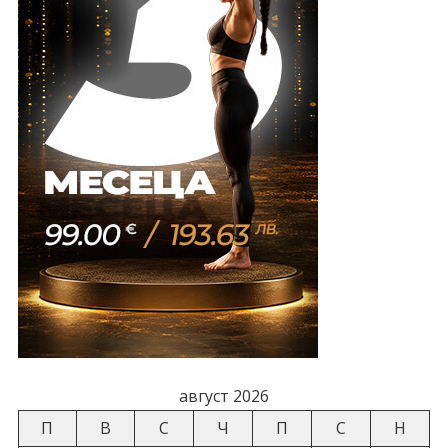
август 2026
П
В
С
Ч
П
С
Н