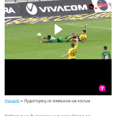
Начало
»
Лудогорец се измъкна на косъм