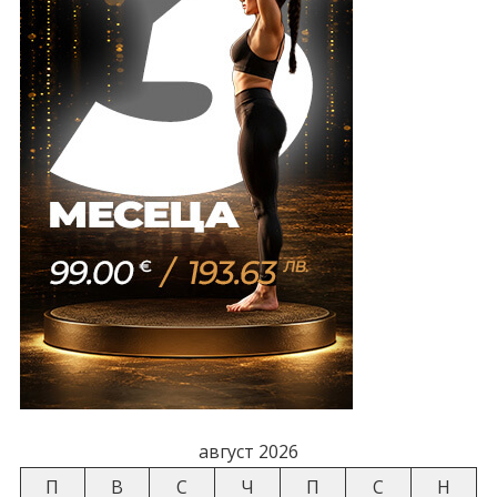
август 2026
П
В
С
Ч
П
С
Н