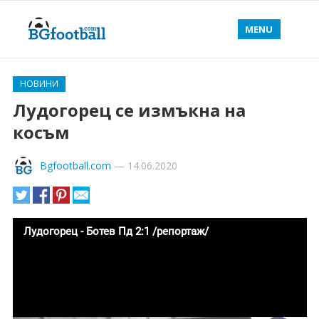
MENU
НОВИНИ
Лудогорец се измъкна на
косъм
Bgfootball.com
—
14.06.2020