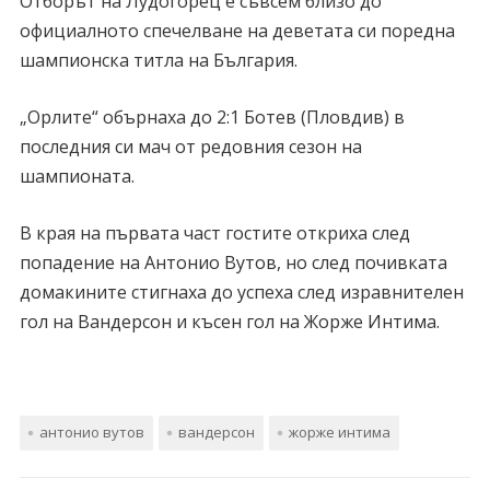
Отборът на Лудогорец е съвсем близо до
официалното спечелване на деветата си поредна
шампионска титла на България.
„Орлите“ обърнаха до 2:1 Ботев (Пловдив) в
последния си мач от редовния сезон на
шампионата.
В края на първата част гостите откриха след
попадение на Антонио Вутов, но след почивката
домакините стигнаха до успеха след изравнителен
гол на Вандерсон и късен гол на Жорже Интима.
антонио вутов
вандерсон
жорже интима