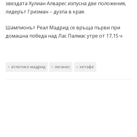
звездата Хулиан Алварес изпусна две положения,
лидерът Гризман – дузпа в края.
Шампионът Реал Мадрид се връща първи при
домашна победа над Лас Палмас утре от 17,15 ч
атлетико мадрид
леганес
хетафе