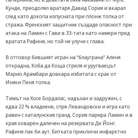
Кунде, преодолял вратаря Давид Сория и вкарал
след като докопа изпусната при плонж топка от
стража. Френският защитник създаде опасност при
атака на Ламин с Гави в 33-тата като намери пред
вратата Рафиня, но той не улучи с глава.
В отговор бившият играч на “блауграна“ Аленя
открадна, Коба да Коща стреля и уругваецът
Марио Арамбари довкара избитата с крак от
Иняки Пеня топка.
Тимът на Хосе Бордалас, надъхан и задружен, с
едва 22 % владеене, спря Левандовски и игра като
равен с каталунския гранд. Сория парира Ламин и в
края коварен далечен на резервата Де Йонг.
Рафиня пак би аут. Битката приключи инфарктно