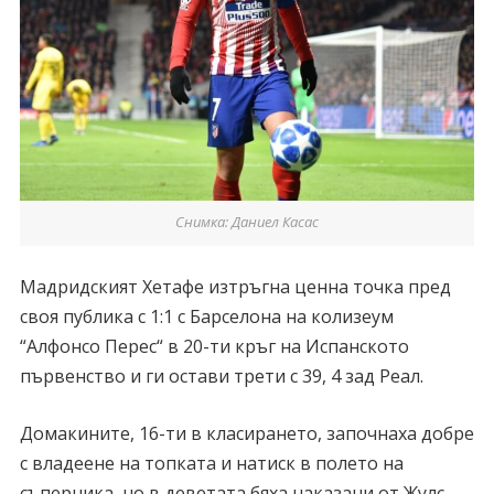
Снимка: Даниел Касас
Мадридският Хетафе изтръгна ценна точка пред
своя публика с 1:1 с Барселона на колизеум
“Алфонсо Перес“ в 20-ти кръг на Испанското
първенство и ги остави трети с 39, 4 зад Реал.
Домакините, 16-ти в класирането, започнаха добре
с владеене на топката и натиск в полето на
съперника, но в деветата бяха наказани от Жулс