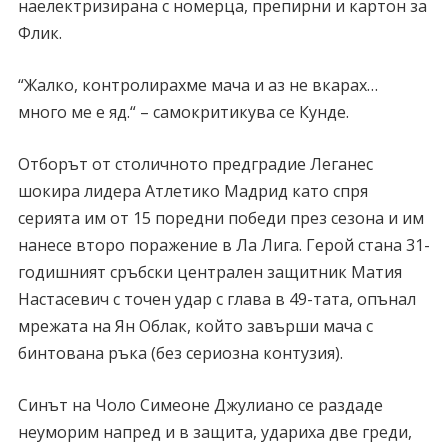
наелектризирана с номерца, препирни и картон за
Флик.
“Жалко, контролирахме мача и аз не вкарах…
много ме е яд.“ – самокритикува се Кунде.
Отборът от столичното предградие Леганес
шокира лидера Атлетико Мадрид като спря
серията им от 15 поредни победи през сезона и им
нанесе второ поражение в Ла Лига. Герой стана 31-
годишният сръбски централен защитник Матия
Настасевич с точен удар с глава в 49-тата, опънал
мрежата на Ян Облак, който завърши мача с
бинтована ръка (без сериозна контузия).
Синът на Чоло Симеоне Джулиано се раздаде
неуморим напред и в защита, удариха две греди,