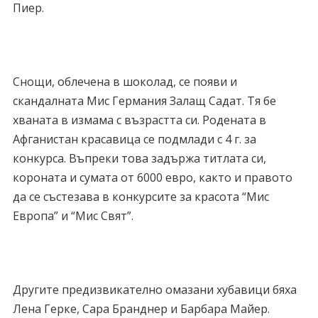
Пиер.
Снощи, облечена в шоколад, се появи и
скандалната Мис Германия Залащ Садат. Тя бе
хваната в измама с възрастта си. Родената в
Афганистан красавица се подмлади с 4 г. за
конкурса. Въпреки това задържа титлата си,
короната и сумата от 6000 евро, както и правото
да се състезава в конкурсите за красота “Мис
Европа” и “Мис Свят”.
Другите предизвикателно омазани хубавици бяха
Лена Герке, Сара Бранднер и Барбара Майер.