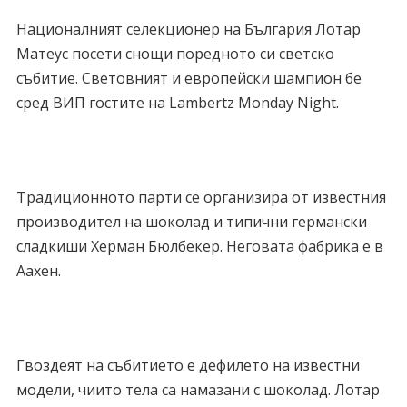
Националният селекционер на България Лотар
Матеус посети снощи поредното си светско
събитие. Световният и европейски шампион бе
сред ВИП гостите на Lambertz Monday Night.
Традиционното парти се организира от известния
производител на шоколад и типични германски
сладкиши Херман Бюлбекер. Неговата фабрика е в
Аахен.
Гвоздеят на събитието е дефилето на известни
модели, чиито тела са намазани с шоколад. Лотар