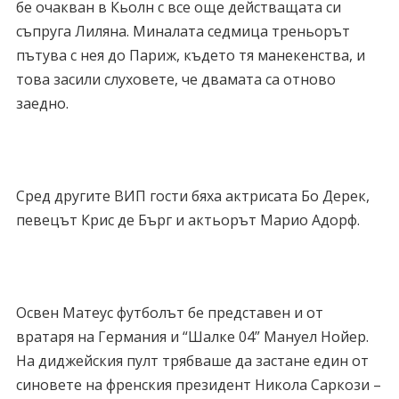
бе очакван в Кьолн с все още действащата си
съпруга Лиляна. Миналата седмица треньорът
пътува с нея до Париж, където тя манекенства, и
това засили слуховете, че двамата са отново
заедно.
Сред другите ВИП гости бяха актрисата Бо Дерек,
певецът Крис де Бърг и актьорът Марио Адорф.
Освен Матеус футболът бе представен и от
вратаря на Германия и “Шалке 04” Мануел Нойер.
На диджейския пулт трябваше да застане един от
синовете на френския президент Никола Саркози –