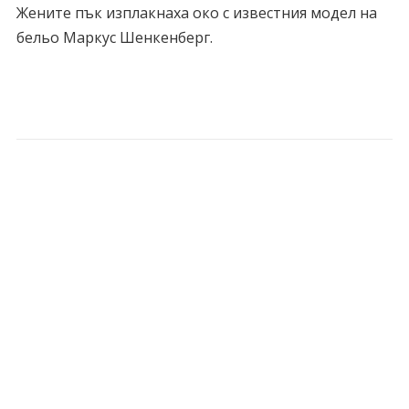
Жените пък изплакнаха око с известния модел на
бельо Маркус Шенкенберг.