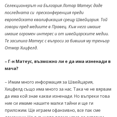
Селекционерът на България Лотар Матеус даде
последната си пресконференция преди
европейската квалификация срещу Швейцария. Той
говори пред медиите в Правец. Към него имаше
имаше огромен интерес и от швейцарските медии.
Те засипиха Матеус с въпроси за бившия му треньор
Отмар Хицфелд.
– Г-н Матеус, възможно ли е да има изненади в
мача?
– Имам много информация за Швейцария,
Хицфелд също има много за нас. Така че не вярвам
да има кой знае какви изненади. Но въпреки това
ние си имаме нашите малки тайни и ще ги
приложим. Ще играем офанзивно, все пак сме