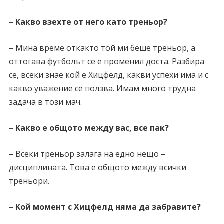
– Какво взехте от него като треньор?
– Мина време откакто той ми беше треньор, а
оттогава футболът се е променил доста. Разбира
се, всеки знае кой е Хицфелд, какви успехи има и с
какво уважение се ползва. Имам много трудна
задача в този мач.
– Какво е общото между вас, все пак?
– Всеки треньор залага на едно нещо –
дисциплината. Това е общото между всички
треньори.
– Кой момент с Хицфелд няма да забравите?