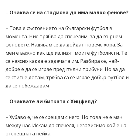
– Очаква се на стадиона да има малко фенове?
– Това е състоянието на български футбол в
момента. Ние трябва да спечелим, за да върнем
феновете. Надявам се да дойдат повече хора. За
мен е важно как ще излизят моите футболисти. Те
са наясно каква е задачата им. Разбира се, най-
добре е да се играе пред пълни трибуни. Но за да
се стигне дотам, трябва са се играе добър футбол и
да се побеждава.ч
– Очаквате ли битката с Хицфелд?
– Хубаво е, че се срещам с него. Но това не е мач
между нас. Искам да спечеля, независимо кой е на
отсрещната пейка.