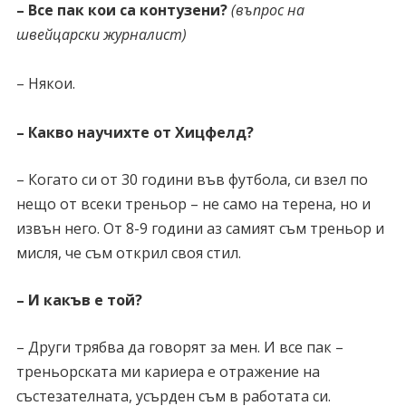
– Все пак кои са контузени?
(въпрос на
швейцарски журналист)
– Някои.
– Какво научихте от Хицфелд?
– Когато си от 30 години във футбола, си взел по
нещо от всеки треньор – не само на терена, но и
извън него. От 8-9 години аз самият съм треньор и
мисля, че съм открил своя стил.
– И какъв е той?
– Други трябва да говорят за мен. И все пак –
треньорската ми кариера е отражение на
състезателната, усърден съм в работата си.