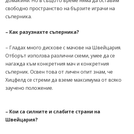
домакини. Но в същото време няма да оставим
свободно пространство на бързите играчи на
съперника.
– Как разузнахте съперника?
– Гладах много дискове с мачове на Швейцария.
Отборът използва различни схеми, умее да се
нагажда към конкретния мач и конкретния
съперник. Освен това от личен опит знам, че
Хицфелд се стреми да вземе максимума от всяко
заучено положение.
– Кои са силните и слабите страни на
Швейцария?