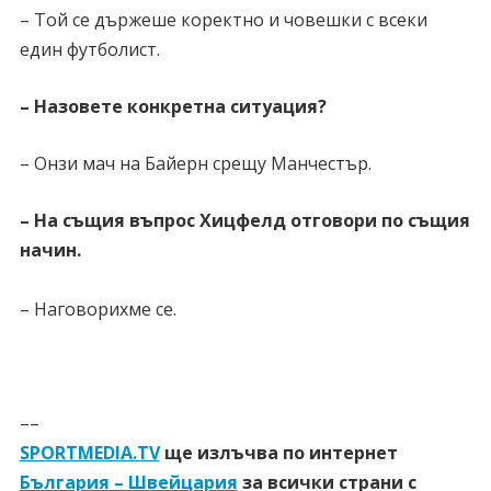
– Той се държеше коректно и човешки с всеки
един футболист.
– Назовете конкретна ситуация?
– Онзи мач на Байерн срещу Манчестър.
– На същия въпрос Хицфелд отговори по същия
начин.
– Наговорихме се.
––
SPORTMEDIA.TV
ще излъчва по интернет
България – Швейцария
за всички страни с