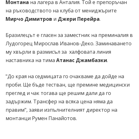
Монтана
на лагера в Анталия. Той е препоръчан
на ръководството на клуба от мениджърите
Мирчо Димитров
и
Джери Перейра
.
Бразилецът е гласен за заместник на преминалия в
Лудогорец Мирослав Иванов-Деко. Заминаването
му хвърли в размисъл за халфовата линия
наставника на тима
Атанас Джамбазки
.
"До края на седмицата го очакваме да дойде на
проби. Ще бъде тестван, ще премине медицински
преглед и чак тогава ще решим дали да го
задържим. Трансфер на всяка цена няма да
правим", заяви изпълнителният директор на
монтанци Румен Панайотов.