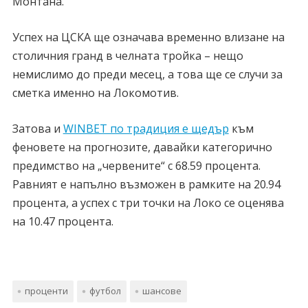
Монтана.
Успех на ЦСКА ще означава временно влизане на
столичния гранд в челната тройка – нещо
немислимо до преди месец, а това ще се случи за
сметка именно на Локомотив.
Затова и
WINBET по традиция е щедър
към
феновете на прогнозите, давайки категорично
предимство на „червените“ с 68.59 процента.
Равният е напълно възможен в рамките на 20.94
процента, а успех с три точки на Локо се оценява
на 10.47 процента.
проценти
футбол
шансове