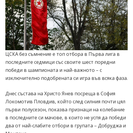
ЦСКА без съмнение е топ отбора в Първа лига в
последните седмици със своите шест поредни
победи в шампионата и най-важното – с
изключително подобрената си игра във всяка фаза.
Днес състава на Христо Янев посреща в София
Локомотив Пловдив, който след силния почти цял
първи полусезон, показва признаци на колебание
в последните си мачове, в които не успя да победи
два от най-слабите отбори в групата – Добруджа и