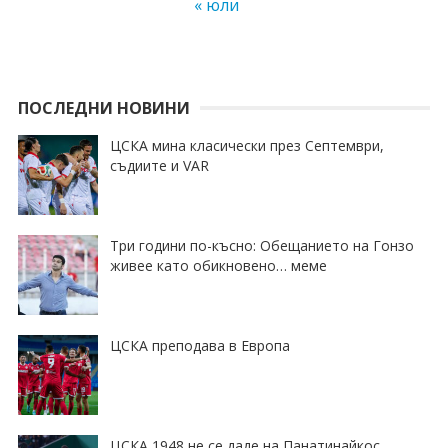
« юли
ПОСЛЕДНИ НОВИНИ
ЦСКА мина класически през Септември,
съдиите и VAR
Три години по-късно: Обещанието на Гонзо
живее като обикновено… меме
ЦСКА преподава в Европа
ЦСКА 1948 не се даде на Панатинайкос