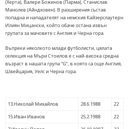
(Херта), Валери Божинов (Парма), Станислав
Манолев (Айндховен). В разширения състав
попадна и нападателят на немския Кайзерслаутерн
Илиян Мицански, който обаче остана извън
групата за мачовете с Англия и Черна гора.
Въпреки няколкото млади футболисти, цялата
селекция на Мъри Стоилов е с най-висока средна
възраст в нашата група "G", в която са още Англия,
Швейцария, Уелс и Черна гора.
13.Николай Михайлов
28.6.1988
22
15.Иван Иванов
25.2.1988
22