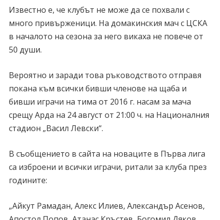
Известно е, че клубът не може да се похвали с
много привърженици. На домакинския мач с ЦСКА
в началото на сезона за него викаха не повече от
50 души.
Вероятно и заради това ръководството отправя
покана към всички бивши членове на щаба и
бивши играчи на тима от 2016 г. насам за мача
срещу Арда на 24 август от 21:00 ч. на Националния
стадион „Васил Левски“.
В съобщението в сайта на новаците в Първа лига
са изброени и всички играчи, ритали за клуба през
годините:
„Айкут Рамадан, Алекс Илиев, Александър Асенов,
Апостол Попов, Атанас Кръстев, Богомил Дяков,