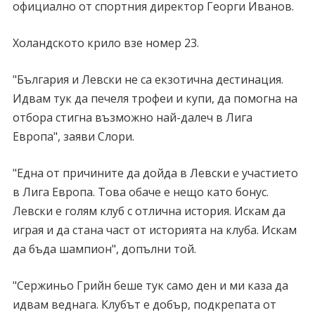
официално от спортния директор Георги Иванов.
Холандското крило взе номер 23.
"България и Левски не са екзотична дестинация.
Идвам тук да печеля трофеи и купи, да помогна на
отбора стигна възможно най-далеч в Лига
Европа", заяви Слори.
"Една от причините да дойда в Левски е участието
в Лига Европа. Това обаче е нещо като бонус.
Левски е голям клуб с отлична история. Искам да
играя и да стана част от историята на клуба. Искам
да бъда шампион", допълни той.
"Сержиньо Грийн беше тук само ден и ми каза да
идвам веднага. Клубът е добър, подкрепата от