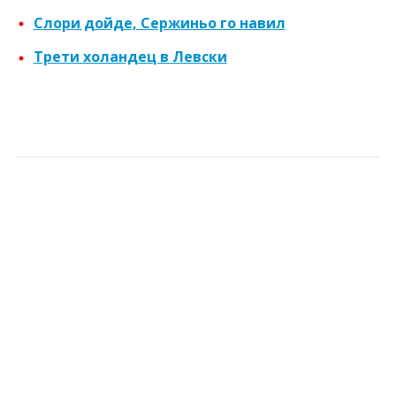
Слори дойде, Сержиньо го навил
Трети холандец в Левски