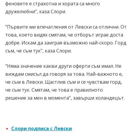
феновете е страхотна и хората са много
дружелюбни", каза Слори.
"Първите ми впечатления от Левски са отлични. От
това, което видях смятам, че отборът играе доста
добре. Искам да заиграя възможно най-скоро. Горд
съм, че съм тук", каза Слори.
"Няма значение какви други оферти съм имал. Не
виждам смисъл да говоря за това. Най-важното е,
че съм в Левски. Щастлив съм и се чувствам горд,
че съм тук. Смятам, че това е правилното
решение за мен в момента", завърши холандецът.
Слори подписа с Левски