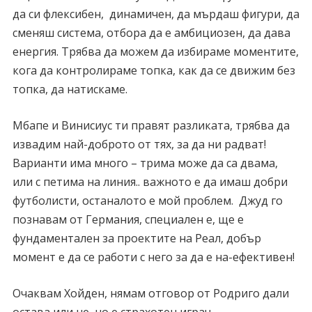
да си флексибен, динамичен, да мърдаш фигури, да
сменяш система, отбора да е амбициозен, да дава
енергия. Трябва да можем да избираме моментите,
кога да контролираме топка, как да се движим без
топка, да натискаме.
Мбапе и Винисиус ти правят разликата, трябва да
извадим най-доброто от тях, за да ни радват!
Варианти има много – трима може да са двама,
или с петима на линия.. важното е да имаш добри
футболисти, останалото е мой проблем. Джуд го
познавам от Германия, специален е, ще е
фундаментален за проектите на Реал, добър
момент е да се работи с него за да е на-ефективен!
Очаквам Хойден, нямам отговор от Родриго дали