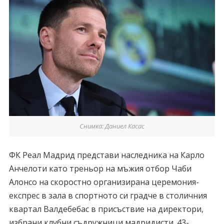
Снимка: Даниел Касас
ФК Реал Мадрид представи наследника на Карло
Анчелоти като треньор на мъжия отбор Чаби
Алонсо на скоростно организирана церемония-
експрес в зала в спортното си градче в столичния
квартал Валдебебас в присъствие на директори,
избрани клубни съдружници мадридисти. 43-