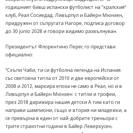
годишният бивш испански футболист на “кралския“
клуб, Реал Сосиедад, Ливърпул и Байерн Мюнхен,
придружен от съпругата Нагоре, подписа договор
до 30 junio 2028 и говори видимо развълнуван.
Президентът Флорентино Перес го представи
официално:
“Скъпи Чаби, ти си футболна легенда на Испания
със световна титла от 2010 и две европейски от
2008 и 2012, маркира епоха не само в Реал, но и в
Ливърпул и Байерн Мюнхен с титли и трофеи,
през 2018 дирижира нашия детски А тим като ги
направи шампиони, също и втория ни младежки, а
се превърна в един от най-добрите треньори с
трите страхотни години в Байер Леверкусен,