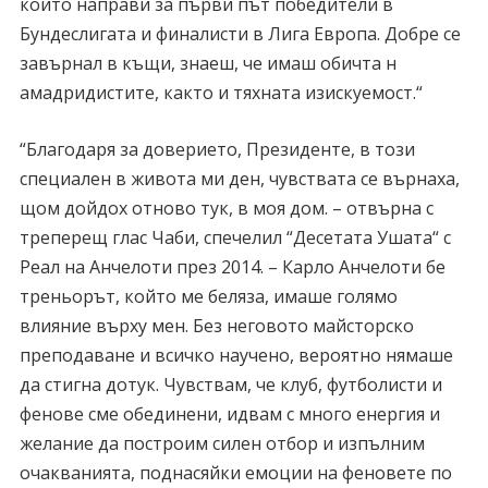
които направи за първи път победители в
Бундеслигата и финалисти в Лига Европа. Добре се
завърнал в къщи, знаеш, че имаш обичта н
амадридистите, както и тяхната изискуемост.“
“Благодаря за доверието, Президенте, в този
специален в живота ми ден, чувствата се върнаха,
щом дойдох отново тук, в моя дом. – отвърна с
треперещ глас Чаби, спечелил “Десетата Ушата“ с
Реал на Анчелоти през 2014. – Карло Анчелоти бе
треньорът, който ме беляза, имаше голямо
влияние върху мен. Без неговото майсторско
преподаване и всичко научено, вероятно нямаше
да стигна дотук. Чувствам, че клуб, футболисти и
фенове сме обединени, идвам с много енергия и
желание да построим силен отбор и изпълним
очакванията, поднасяйки емоции на феновете по