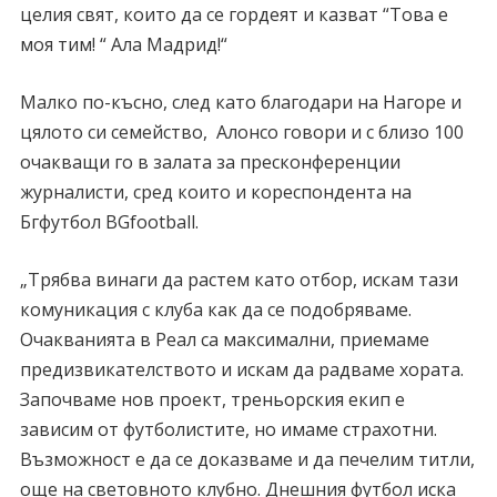
целия свят, които да се гордеят и казват “Това е
моя тим! “ Ала Мадрид!“
Малко по-късно, след като благодари на Нагоре и
цялото си семейство, Алонсо говори и с близо 100
очакващи го в залата за пресконференции
журналисти, сред които и кореспондента на
Бгфутбол BGfootball.
„Трябва винаги да растем като отбор, искам тази
комуникация с клуба как да се подобряваме.
Очакванията в Реал са максимални, приемаме
предизвикателството и искам да радваме хората.
Започваме нов проект, треньорския екип е
зависим от футболистите, но имаме страхотни.
Възможност е да се доказваме и да печелим титли,
още на световното клубно. Днешния футбол иска