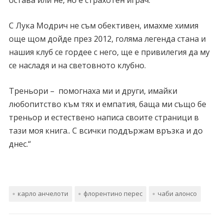
остава или не, но е страхотен играч.
С Лука Модрич не съм обективен, имахме химия
още щом дойде през 2012, голяма легенда стана и
нашия клуб се гордее с него, ще е привилегия да му
се насладя и на световното клубно.
Треньори – помогнаха ми и други, имайки
любопитство към тях и емпатия, баща ми също бе
треньор и естествено написа своите страници в
тази моя книга.. С всички поддържам връзка и до
днес.“
карло анчелоти
флорентино перес
чаби алонсо