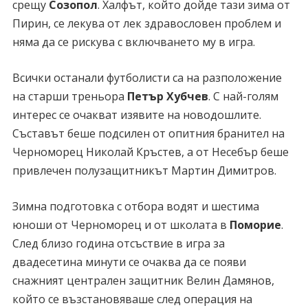
срещу
Созопол
. Халфът, който дойде тази зима от
Пирин, се лекува от лек здравословен проблем и
няма да се рискува с включването му в игра.
Всички останали футболисти са на разположение
на старши треньора
Петър Хубчев
. С най-голям
интерес се очакват изявите на новодошлите.
Съставът беше подсилен от опитния бранител на
Черноморец Николай Кръстев, а от Несебър беше
привлечен полузащитникът Мартин Димитров.
Зимна подготовка с отбора водят и шестима
юноши от Черноморец и от школата в
Поморие
.
След близо година отсъствие в игра за
двадесетина минути се очаква да се появи
снажният централен защитник Велин Дамянов,
който се възстановяваше след операция на