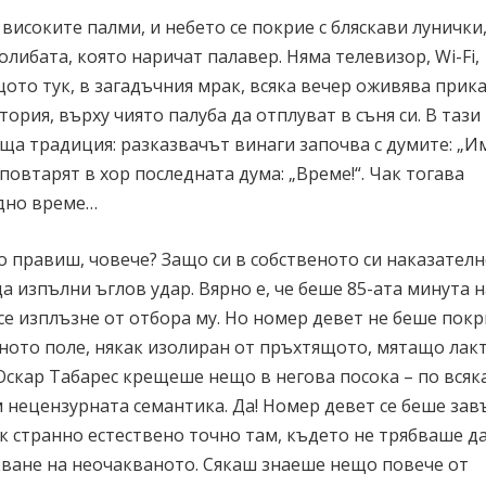
 високите палми, и небето се покрие с бляскави лунички
олибата, която наричат палавер. Няма телевизор, Wi-Fi,
ото тук, в загадъчния мрак, всяка вечер оживява прика
ория, върху чиято палуба да отплуват в съня си. В тази
ща традиция: разказвачът винаги започва с думите: „И
повтарят в хор последната дума: „Време!“. Чак тогава
едно време…
о правиш, човече? Защо си в собственото си наказател
а изпълни ъглов удар. Вярно е, че беше 85-ата минута 
 се изплъзне от отбора му. Но номер девет не беше пок
елното поле, някак изолиран от пръхтящото, мятащо лак
скар Табарес крещеше нещо в негова посока – по всяк
м нецензурната семантика. Да! Номер девет се беше за
к странно естествено точно там, където не трябваше да
кване на неочакваното. Сякаш знаеше нещо повече от