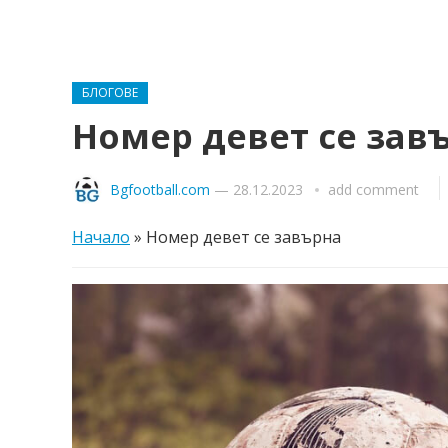
БЛОГОВЕ
Номер девет се зав
Bgfootball.com
—
28.12.2023
add comment
Начало
»
Номер девет се завърна