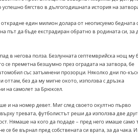
 успешно бягство в дългогодишната история на затвора
а открадне един милион долара от неописуемо бедната 
 на път да бъде екстрадиран обратно в родината си, за 
пад в негова полза. Безлунната септемврийска нощ му 
то се преметна безшумно през оградата на затвора, бе
втомобил със затъмнени прозорци. Няколко дни по-къс
и оттам, без да му мигне окото, използва с дръзка
чи на самолет за Брюксел.
ше и на номер девет. Миг след своето окултно първо
 върху тревата, футболистът реши да използва две друг
ост. Нямаше на кого да подаде – пред него имаше само 
е се бе върнал пред собствената си врата, за да чака. 