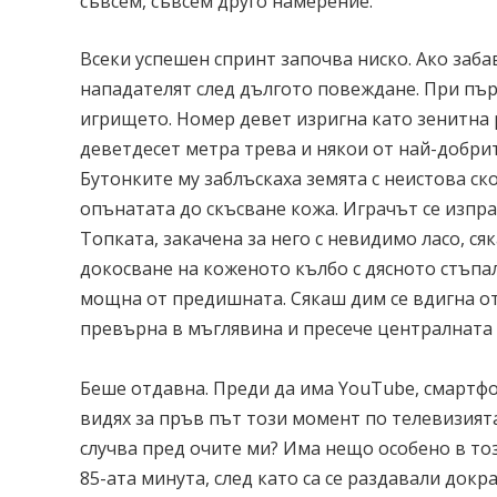
съвсем, съвсем друго намерение.
Всеки успешен спринт започва ниско. Ако заба
нападателят след дългото повеждане. При първ
игрището. Номер девет изригна като зенитна р
деветдесет метра трева и някои от най-добрит
Бутонките му заблъскаха земята с неистова с
опънатата до скъсване кожа. Играчът се изпр
Топката, закачена за него с невидимо ласо, с
докосване на коженото кълбо с дясното стъпал
мощна от предишната. Сякаш дим се вдигна от
превърна в мъглявина и пресече централната 
Беше отдавна. Преди да има YouTube, смартфо
видях за пръв път този момент по телевизията.
случва пред очите ми? Има нещо особено в тоз
85-ата минута, след като са се раздавали докра