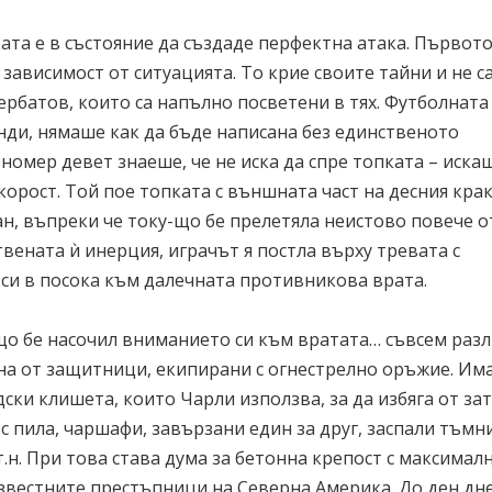
ата е в състояние да създаде перфектна атака. Първот
 зависимост от ситуацията. То крие своите тайни и не с
рбатов, които са напълно посветени в тях. Футболната 
нди, нямаше как да бъде написана без единственото
номер девет знаеше, че не иска да спре топката – искаш
орост. Той пое топката с външната част на десния крак
ан, въпреки че току-що бе прелетяла неистово повече о
вената ѝ инерция, играчът я постла върху тревата с
си в посока към далечната противникова врата.
ъщо бе насочил вниманието си към врататa… съвсем раз
ана от защитници, екипирани с огнестрелно оръжие. Им
ки клишета, които Чарли използва, за да избяга от за
с пила, чаршафи, завързани един за друг, заспали тъмн
т.н. При това става дума за бетонна крепост с максимал
-известните престъпници на Северна Америка. До ден д