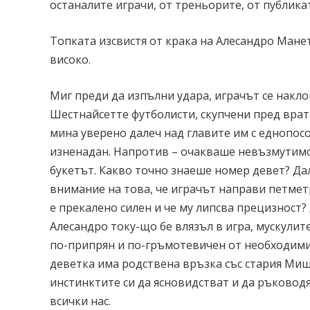
останалите играчи, от треньорите, от публикат
Топката изсвистя от крака на Алесандро Мане
високо.
Миг преди да изпълни удара, играчът се накло
Шестнайсетте футболисти, скупчени пред врат
мина уверено далеч над главите им с еднопос
изненадан. Напротив – очакваше невъзмутимо
букетът. Какво точно знаеше номер девет? Дал
внимание на това, че играчът направи петмет
е прекалено силен и че му липсва прецизност?
Алесандро току-що бе влязъл в игра, мускули
по-припрян и по-гръмотевичен от необходимит
деветка има родствена връзка със стария Ми
инстинктите си да ясновидстват и да ръковод
всички нac.