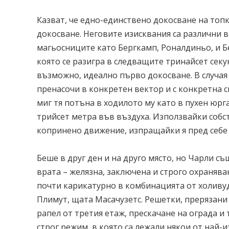
Казват, че едно-единствено докосване на топк
докосване. Неговите изисквания са различни в
магьосниците като Бергкамп, Роналдиньо, и Бе
която се разигра в следващите тринайсет секу
възможно, идеално първо докосване. В случая 
пренасочи в конкретен вектор и с конкретна ск
миг тя потъна в ходилото му като в пухен юрг
трийсет метра във въздуха. Използвайки собст
копринено движение, изпращайки я пред себе 
Беше в друг ден и на друго място, но Чарли с
врата – желязна, заключена и строго охраняв
почти карикатурно в комбинацията от холивудс
Плимут, щата Масачузетс. Решетки, прерязани 
рапел от третия етаж, прескачане на ограда и 
строг режим, в която са лежали някои от най