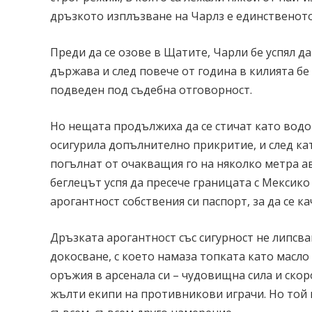
дръзкото изплъзване на Чарлз е единственото
Преди да се озове в Щатите, Чарли бе успял д
държава и след повече от година в килията бе
подведен под съдебна отговорност.
Но нещата продължиха да се стичат като водо
осигурила допълнително прикритие, и след ка
погълнат от очакващия го на няколко метра а
беглецът успя да пресече границата с Мексико 
арогантност собствения си паспорт, за да се ка
Дръзката арогантност със сигурност не липсва
докосване, c кoeто намаза топката като масло
оръжия в арсенала си – чудовищна сила и скор
жълти екипи на противникови играчи. Но той н