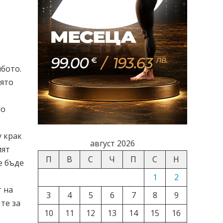
лбото.
оято
мо
у крак
август 2026
ият
П
В
С
Ч
П
С
Н
е бъде
1
2
 на
3
4
5
6
7
8
9
те за
10
11
12
13
14
15
16