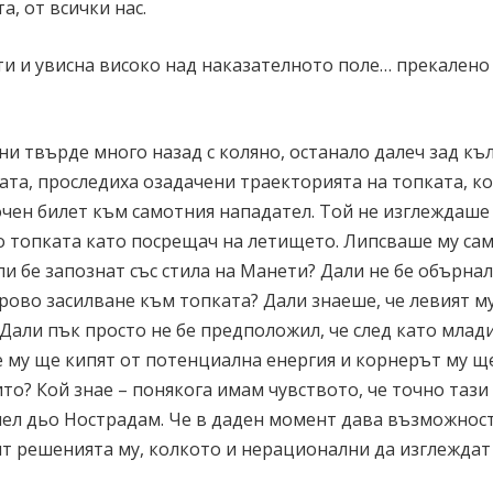
а, от всички нас.
ти и увисна високо над наказателното поле… прекалено
ни твърде много назад с коляно, останало далеч зад къ
ата, проследиха озадачени траекторията на топката, к
очен билет към самотния нападател. Той не изглеждаше
 топката като посрещач на летището. Липсваше му са
и бе запознат със стила на Манети? Дали не бе обърнал
рово засилване към топката? Дали знаеше, че левият м
 Дали пък просто не бе предположил, че след като млад
те му ще кипят от потенциална енергия и корнерът му щ
о? Кой знае – понякога имам чувството, че точно тази
шел дьо Нострадам. Че в даден момент дава възможност
ят решенията му, колкото и нерационални да изглеждат 