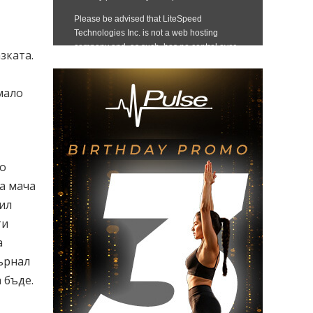
,
зката.
мало
но
на мача
рил
ти
а
върнал
 бъде.