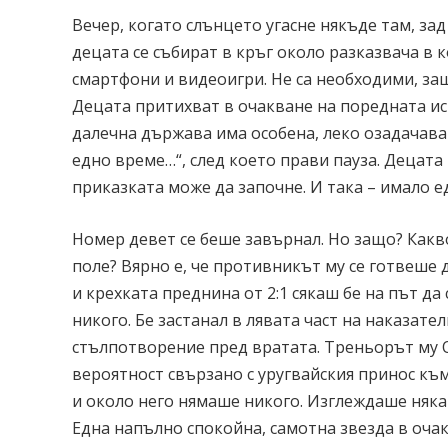
Вечер, когато слънцето угасне някъде там, зад
децата се събират в кръг около разказвача в к
смартфони и видеоигри. Не са необходими, защ
Децата притихват в очакване на поредната ист
далечна държава има особена, леко озадачава
едно време…“, след което прави пауза. Децата 
приказката може да започне. И така – имало 
Номер девет се беше завърнал. Но защо? Какв
поле? Вярно е, че противникът му се готвеше д
и крехката преднина от 2:1 сякаш бе на път да
никого. Бе застанал в лявата част на наказат
стълпотворение пред вратата. Треньорът му О
вероятност свързано с уругвайския принос къ
и около него нямаше никого. Изглеждаше няка
Една напълно спокойна, самотна звезда в оча