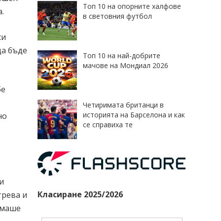
Топ 10 на опорните халфове
.
в световния футбол
си
да бъде
Топ 10 на най-добрите
мачове на Мондиал 2026
бе
Четиримата британци в
историята на Барселона и как
но
се справиха те
и
Класиране 2025/2026
трева и
Имаше