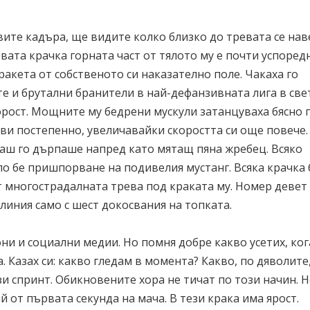
вите кадъра, ще видите колко близко до тревата се нав
ата крачка горната част от тялото му е почти успоред
акета от собственото си наказателно поле. Чакаха го
е и брутални бранители в най-дефанзивната лига в све
корост. Мощните му бедрени мускули затанцуваха бясно 
ави постепенно, увеличавайки скоростта си още повече.
якаш го дърпаше напред като мятащ пяна жребец. Всяко
о бе пришпорване на подивелия мустанг. Всяка крачка 
 многострадалната трева под краката му. Номер девет 
линия само с шест докосвания на топката.
ни и социални медии. Но помня добре какво усетих, ко
 Казах си: какво гледам в момента? Какво, по дяволите,
и спринт. Обикновените хора не тичат по този начин. Н
й от първата секунда на мача. В тези крака има ярост.