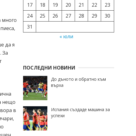
17
18
19
20
21
22
23
о
24
25
26
27
28
29
30
а много
31
пиеса,
« юли
е да я
. За
т
ПОСЛЕДНИ НОВИНИ
До дъното и обратно към
върха
лична
а нещо
Испания създаде машина за
твора в
успехи
ичари,
но
нешен