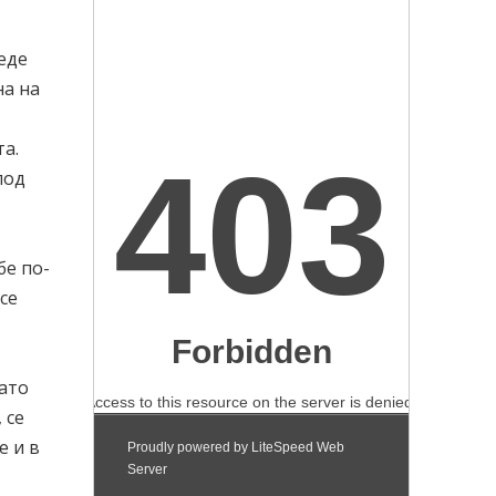
еде
на на
та.
под
бе по-
се
гато
 се
е и в