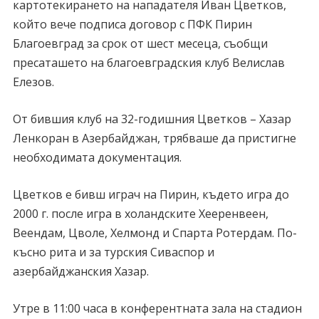
картотекирането на нападателя Иван Цветков,
който вече подписа договор с ПФК Пирин
Благоевград за срок от шест месеца, съобщи
пресаташето на благоевградския клуб Велислав
Елезов.
От бившия клуб на 32-годишния Цветков – Хазар
Ленкоран в Азербайджан, трябваше да пристигне
необходимата документация.
Цветков е бивш играч на Пирин, където игра до
2000 г. после игра в холандските Хееренвеен,
Веендам, Цволе, Хелмонд и Спарта Ротердам. По-
късно рита и за турския Сиваспор и
азербайджанския Хазар.
Утре в 11:00 часа в конферентната зала на стадион