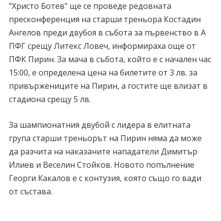
"Христо Ботев" ще се проведе редовната
пресконференция на старши треньора Костадин
Ангелов преди двубоя в събота за първенство в А
ПФГ срещу Литекс Ловеч, информираха още от
ПФК Пирин. За мача в събота, който е с начален час
15:00, е определена цена на билетите от 3 лв. за
привържениците на Пирин, а гостите ще влизат в
стадиона срещу 5 лв.
За шампионатния двубой с лидера в елитната
група старши треньорът на Пирин няма да може
да разчита на наказаните нападатели Димитър
Илиев и Веселин Стойков. Новото попълнение
Георги Какалов е с контузия, която също го вади
от състава.