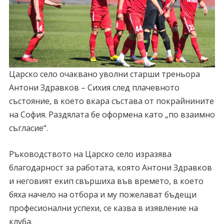
Царско село очаквано уволни старши треньора
Антони Здравков – Сихия след плачевното
състояние, в което вкара състава от покрайнините
на София. Раздялата бе оформена като „по взаимно
съгласие“.
Ръководството на Царско село изразява
благодарност за работата, която Антони Здравков
и неговият екип свършиха във времето, в което
бяха начело на отбора и му пожелават бъдещи
професионални успехи, се казва в изявление на
клуба.