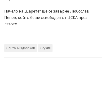
Начело на „царете“ ще се завърне Любослав
Пенев, който беше освободен от ЦСКА през
лятото.
антони здравков
сухия