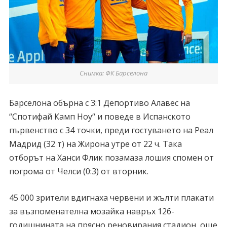
Снимка: ФК Барселона
Барселона обърна с 3:1 Депортиво Алавес на
“Спотифай Камп Ноу“ и поведе в Испанското
първенство с 34 точки, преди гостуването на Реал
Мадрид (32 т) на Жирона утре от 22 ч. Така
отборът на Ханси Флик позамаза лошия спомен от
погрома от Челси (0:3) от вторник.
45 000 зрители вдигнаха червени и жълти плакати
за възпоменателна мозайка навръх 126-
годишнината на прясно реновирания стадион, още