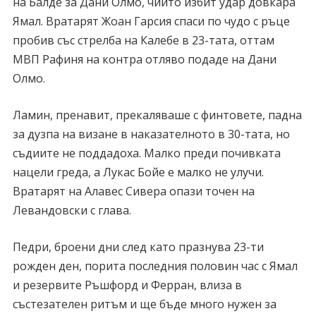
на Балде за Дани Олмо, чийто избит удар довкара
Ямал. Вратарят Жоан Гарсия спаси по чудо с ръце
пробив със стрелба на Калебе в 23-тата, оттам
МВП Рафиня на контра отляво подаде на Дани
Олмо.
Ламин, пренавит, прекаляваше с финтовете, падна
за дузпа на визане в наказателното в 30-тата, но
съдиите не поддадоха. Малко преди почивката
нацели греда, а Лукас Бойе е малко не улучи.
Вратарят на Алавес Сивера опази точен на
Левандовски с глава.
Педри, броени дни след като празнува 23-ти
рожден ден, порита последния половин час с Ямал
и резервите Ръшфорд и Ферран, влиза в
състезателен ритъм и ще бъде много нужен за