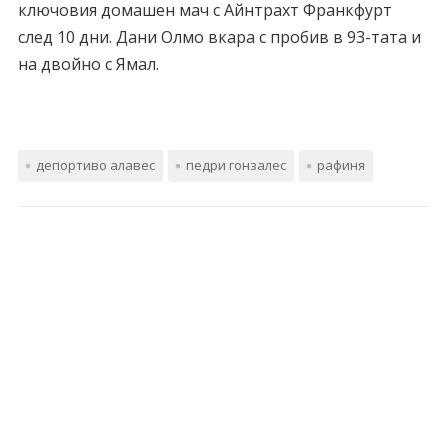
ключовия домашен мач с Айнтрахт Франкфурт
след 10 дни. Дани Олмо вкара с пробив в 93-тата и
на двойно с Ямал.
депортиво алавес
педри гонзалес
рафиня