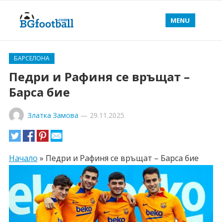
MENU
БАРСЕЛОНА
Педри и Рафиня се връщат –
Барса бие
Златка Замова
—
29.11.2025
Начало
»
Педри и Рафиня се връщат – Барса бие