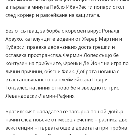
в първата минута Пабло Ибанйес ги попари с гол
след корнер и разсейване на защитата.
Без отсътващ за борба с коремен вирус Роналд
Араухо, каталунците водени от Жерар Мартин и
Кубарси, правеха дефанзивно доста грешки и
оставяха пространства. Фермин Лопес също бе
контузен на трибуните, Френки Де Йонг не игра по
лични причини, обясни Флик. Добрата новина е
възстановяването на плеймейкъра Педри
Гонзалес, на линия отново бе и звездното трио
Левандовски-Ламин-Рафиня.
Бразилският нападател се завърна по най-добър
начин след повече от месец лечение – разписа две
асистенции – първата още в деветата при пробив