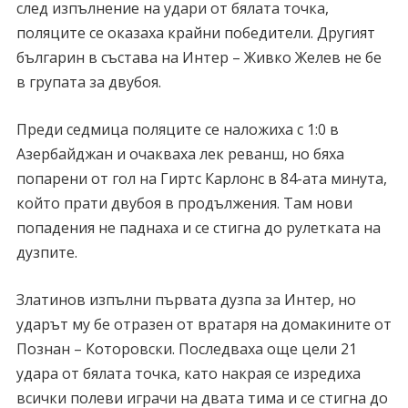
след изпълнение на удари от бялата точка,
поляците се оказаха крайни победители. Другият
българин в състава на Интер – Живко Желев не бе
в групата за двубоя.
Преди седмица поляците се наложиха с 1:0 в
Азербайджан и очакваха лек реванш, но бяха
попарени от гол на Гиртс Карлонс в 84-ата минута,
който прати двубоя в продължения. Там нови
попадения не паднаха и се стигна до рулетката на
дузпите.
Златинов изпълни първата дузпа за Интер, но
ударът му бе отразен от вратаря на домакините от
Познан – Которовски. Последваха още цели 21
удара от бялата точка, като накрая се изредиха
всички полеви играчи на двата тима и се стигна до