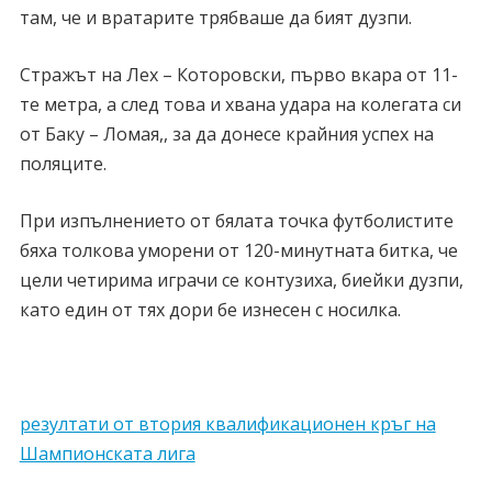
там, че и вратарите трябваше да бият дузпи.
Стражът на Лех – Которовски, първо вкара от 11-
те метра, а след това и хвана удара на колегата си
от Баку – Ломая,, за да донесе крайния успех на
поляците.
При изпълнението от бялата точка футболистите
бяха толкова уморени от 120-минутната битка, че
цели четирима играчи се контузиха, биейки дузпи,
като един от тях дори бе изнесен с носилка.
резултати от втория квалификационен кръг на
Шампионската лига