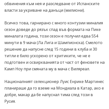
обвинения към нея и разследване от Испанските
власти за укриване на данъци (милиони).
Всичко това, гарнирано с много контузии миналия
сезон доведе до рязък спад във формата на Пике
миналата година, този сезон е получил едва 554
минути в 9 мача (Ла Лига и Шампионска). Смелото
решение да напусне след 15 години в клуба и 30
титли е било ускорено от критиките, че не е
подготвен и освиркванията от част от феновете на
Камп Ноу при смяната му в мача с Виляреал.
Националният селекционер Луис Енрике Мартинес
планираше да го вземе на Мондиала в Катар, ако е
добре, макар да бе напуснал тима след този в
Русия.