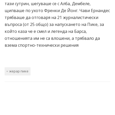
тази сутрин, шегуваше се с Алба, Дембеле,
щипваше по ухото Френки Де Йонг. Чави Ернандес
трябваше да отговаря на 21 журналистически
въпроса (от 25 общо) за напускането на Пике, за
който каза че е смел и легенда на Барса,
отношенията им не са влошени, а трябвало да
взема спортно-технически решения
жерар пике