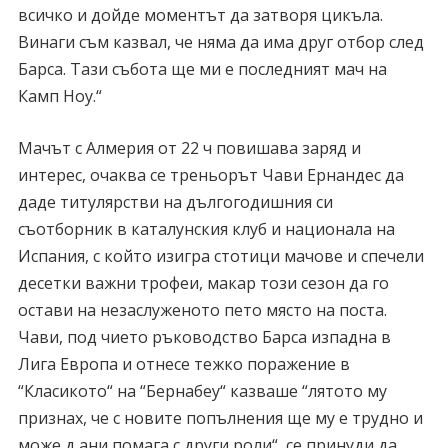
всичко и дойде моментът да затворя цикъла.
Винаги съм казвал, че няма да има друг отбор след
Барса. Тази събота ще ми е последният мач на
Камп Ноу.“
Мачът с Алмерия от 22 ч повишава заряд и
интерес, очаква се треньорът Чави Ернандес да
даде титулярстви на дългогодишния си
съотборник в каталунския клуб и национала на
Испания, с който изигра стотици мачове и спечели
десетки важни трофеи, макар този сезон да го
остави на незаслуженото пето място на поста.
Чави, под чието ръководство Барса изпадна в
Лига Европа и отнесе тежко поражение в
“Класикото“ на “Бернабеу“ казваше “лятото му
признах, че с новите попълнения ще му е трудно и
може д ани помага с други роли“, се принуди да