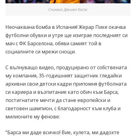
Снимка: Даниел Касас
Неочаквана бомба в Испания! Жерар Пике окачва
футболни обувки и утре ще изиграе последният си
мач с ФК Барселона, обяви самият той в
социалните си мрежи снощи.
С вълнуващо видео, продуцирано от собствената
му компания, 35-годишният защитник гледайки
архивни свои детски кадри припомня футболната
си кариера и възпитание като обич към Барса,
постигнатите мечти да стане европейски и
световен шампион, с благодарност към клуба и
милионите му фенове:
“Барса ми даде всичко! Вие, кулета, ми дадохте