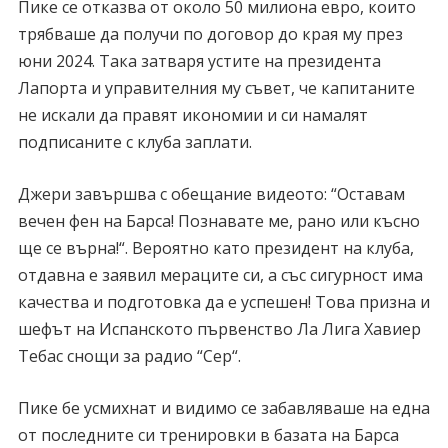
Пике се отказва от около 50 милиона евро, които
трябваше да получи по договор до края му през
юни 2024. Така затваря устите на президента
Лапорта и управителния му съвет, че капитаните
не искали да правят икономии и си намалят
подписаните с клуба заплати.
Джери завършва с обещание видеото: “Оставам
вечен фен на Барса! Познавате ме, рано или късно
ще се върна!“. Вероятно като президент на клуба,
отдавна е заявил мераците си, а със сигурност има
качества и подготовка да е успешен! Това призна и
шефът на Испанското първенство Ла Лига Хавиер
Тебас снощи за радио “Сер“.
Пике бе усмихнат и видимо се забавляваше на една
от последните си тренировки в базата на Барса