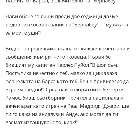
Ла Лига от Барса), включително на “Бернабеу“.
Чави обаче го лиши преди две седмици да чуе
редовните освирквания на “Бернабеу“ – “музиката
за моите уши“!
Видеото предизвика вълна от хиляди коментари и
съобщения към ритнитопковеца. Първи бе
бившият му капитан Карлес Пуйол “В шок съм.
Постъпиха нечестно с теб, малко защищаваха
фланелката на Барса като теб. Беше привилегия да
играем заедно!“. Сред най-колоритните бе Серхио
Рамос, бивш съотборник-приятел в национала и
вечен враг като играч на Реал Мадрид: “Джери, ще
ти го кажа на андалузки: Айде, ако могат да ти
вземат изтанцуваното, крак!“