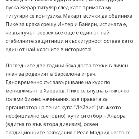
пуска Жерар титуляр след като тримата му
титуляри се контузиха. Макарт всички да обвиниха
Пике за краха срещу Интер и Байерн, истината е,
че дългучът-зевзек все още е един от най-
стабилните защитници и със сигурност остава като
един от най-класните в историята!
Последните две години бяха доста тежки в личен
план за роденият в Барселона играч.
Едновременно със завършване на курс по
мениджмънт в Харвард, Пике се впусна в няколко
големи бизнес начинания, взе правата за
организатор на тенис-купа “Дейвис“ (мъжкото
неофициално световно), купи си отбор – Андора
(вдигна го във втора дивизия), освен
традиционните заяждания с Реал Мадрид често се