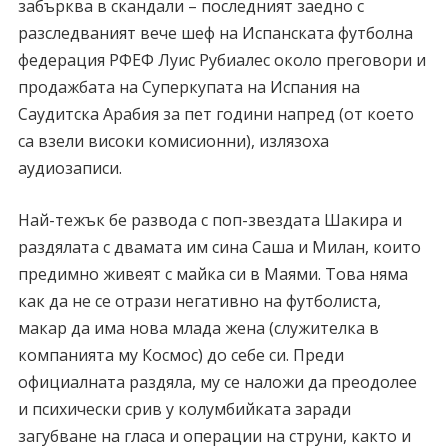
забърква в скандали – последният заедно с
разследваният вече шеф на Испанската футболна
федерация РФЕФ Луис Рубиалес около преговори и
продажбата на Суперкупата на Испания на
Саудитска Арабия за пет години напред (от което
са взели високи комисионни), излязоха
аудиозаписи.
Най-тежък бе развода с поп-звездата Шакира и
раздялата с двамата им сина Саша и Милан, които
предимно живеят с майка си в Маями. Това няма
как да не се отрази негативно на футболиста,
макар да има нова млада жена (служителка в
компанията му Космос) до себе си. Преди
официалната раздяла, му се наложи да преодолее
и психически срив у колумбийката заради
загубване на гласа и операции на струни, както и