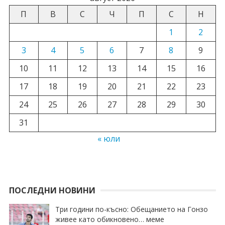
П
В
С
Ч
П
С
Н
1
2
3
4
5
6
7
8
9
10
11
12
13
14
15
16
17
18
19
20
21
22
23
24
25
26
27
28
29
30
31
« юли
ПОСЛЕДНИ НОВИНИ
Три години по-късно: Обещанието на Гонзо
живее като обикновено… меме