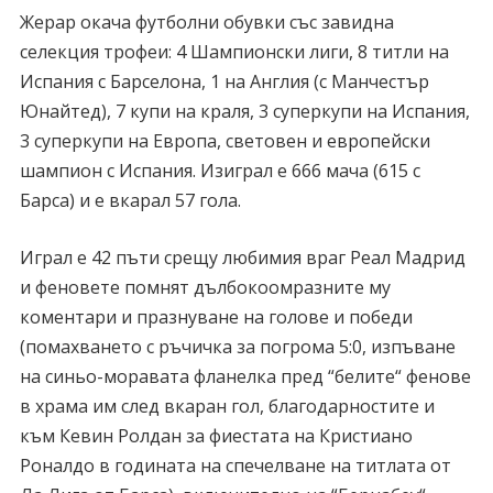
Жерар окача футболни обувки със завидна
селекция трофеи: 4 Шампионски лиги, 8 титли на
Испания с Барселона, 1 на Англия (с Манчестър
Юнайтед), 7 купи на краля, 3 суперкупи на Испания,
3 суперкупи на Европа, световен и европейски
шампион с Испания. Изиграл е 666 мача (615 с
Барса) и е вкарал 57 гола.
Играл е 42 пъти срещу любимия враг Реал Мадрид
и феновете помнят дълбокоомразните му
коментари и празнуване на голове и победи
(помахването с ръчичка за погрома 5:0, изпъване
на синьо-моравата фланелка пред “белите“ фенове
в храма им след вкаран гол, благодарностите и
към Кевин Ролдан за фиестата на Кристиано
Роналдо в годината на спечелване на титлата от