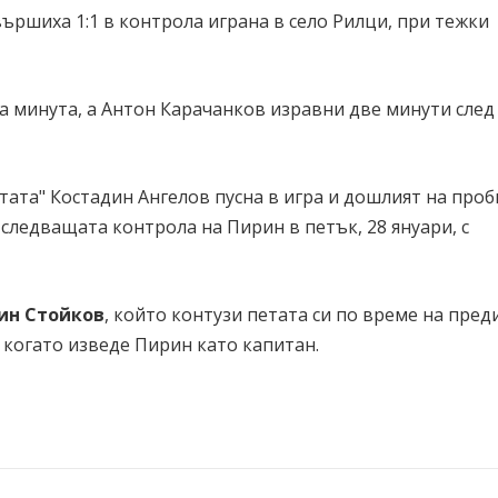
вършиха 1:1 в контрола играна в село Рилци, при тежки
та минута, а Антон Карачанков изравни две минути след
ата" Костадин Ангелов пусна в игра и дошлият на проб
следващата контрола на Пирин в петък, 28 януари, с
ин Стойков
, който контузи петата си по време на пре
 когато изведе Пирин като капитан.