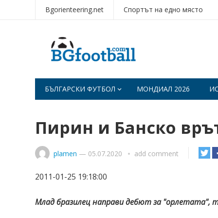
Bgorienteering.net
Спортът на едно място
БЪЛГАРСКИ ФУТБОЛ
МОНДИАЛ 2026
И
Пирин и Банско връ
plamen
—
05.07.2020
add comment
2011-01-25 19:18:00
Млад бразилец направи дебют за "орлетата", 