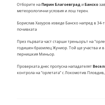
Отборите на
Пирин Благоевград
и
Банско
за
метеорологични условия и лош терен.
Борислав Хазуров изведе Банско напред в 34-
почивката
През първата част старши треньорът на "орлет
годишен бразилец Жуниор. Той ще участва и в 
пернишкия Миньор.
Проверката днес пропусна нападателят
Весел
контрола на "орлетата" с Локомотив Пловдив,