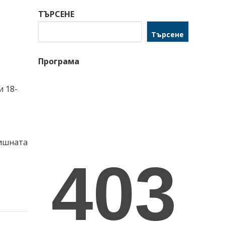
ТЪРСЕНЕ
Търсене
Програма
и 18-
дишната