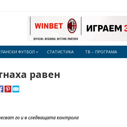
СПАНСКИ ФУТБОЛ
СТАТИСТИКА
ТВ – ПРОГРАМА
тнаха равен
тесват го и в следващата контрола