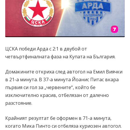
ЦСКА победи Арда с 2:1 в двубой от
четвъртфиналната фаза на Купата на България.
Домакините откриха след автогол на Емил Виячки
в 21-а минута. В 37-а минута Йоанис Питас вкара
първия си гол за „червените“, който бе
изключително красив, отбелязан от далечно
разстояние.
Крайният резултат бе оформен в 71-а минута,
когато Мика Пинто си отбеляза куриозен автогол.