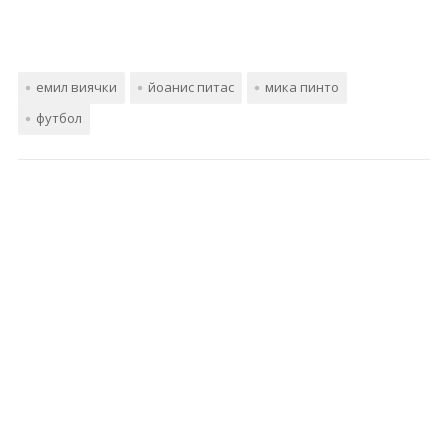
емил виячки
йоанис питас
мика пинто
футбол