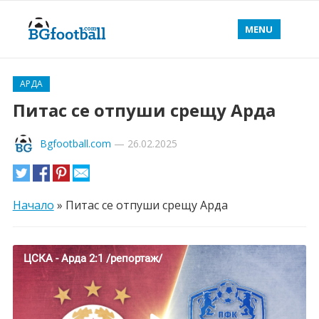
MENU
АРДА
Питас се отпуши срещу Арда
Bgfootball.com
—
26.02.2025
Начало
»
Питас се отпуши срещу Арда