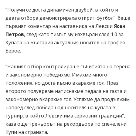
"Получи се доста динамичен двубой, в който и
двата отбора демонстрираха открит футбол", беше
първият коментар на наставника на Левски
Ясен
Петров
, след като тимът му изхвърли след 1:0 за
Купата на България актуалния носител на трофея
Берое.
"Нашият отбор контролираше събитията на терена
и закономерно победихме. Имахме много
положения, но доста късно вкарахме гол. През
второто полувреме натиснахме педала на газта и
закономерно вкарахме гол. Успяхме да продължим
напред след победа над носителя на купата в
турнир, в който Левски има сериозни традиции",
каза още треньорът на рекордьора по спечелени
Купи на страната.