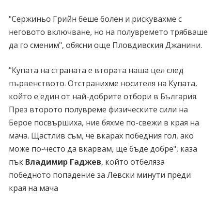
"Сержиньо Грийн беше болен и рискувахме с
неговото включване, но на полувремето трябваше
да го сменим", обясни още Пловдивския Джанини.
"Купата на страната е втората наша цел след
първенството. Отстранихме носителя на Купата,
който е един от най-добрите отбори в България.
През второто полувреме физическите сили на
Берое посвършиха, ние бяхме по-свежи в края на
мача. Щастлив съм, че вкарах победния гол, ако
може по-често да вкарвам, ще бъде добре", каза
пък
Владимир Гаджев
, който отбеляза
победното попадение за Левски минути преди
края на мача