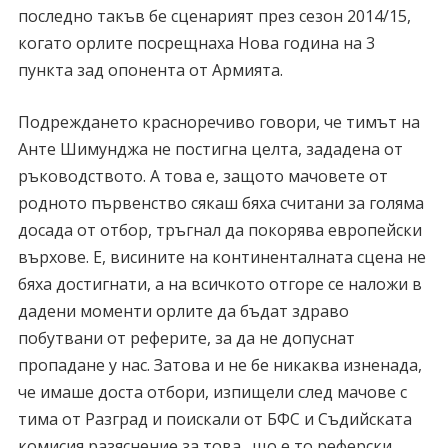
последно такъв бе сценарият през сезон 2014/15,
когато орлите посрещнаха Нова година на 3
пункта зад опонента от Армията.
Подреждането красноречиво говори, че тимът на
Анте Шимунджа не постигна целта, зададена от
ръководството. А това е, защото мачовете от
родното първенство сякаш бяха считани за голяма
досада от отбор, тръгнал да покорява европейски
върхове. Е, висините на континенталната сцена не
бяха достигнати, а на всичкото отгоре се наложи в
дадени моменти орлите да бъдат здраво
побутвани от реферите, за да не допуснат
пропадане у нас. Затова и не бе никаква изненада,
че имаше доста отбори, изпищели след мачове с
тима от Разград и поискали от БФС и Съдийската
комисия разяснение за това „що е то реферски