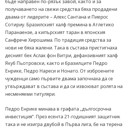
бъде направен по-рязък завой, както и за
получаването на свежи средства бяха продадени
двама от лидерите – Алекс Сантана и Пиерос
Сотириу. Бразилският халф премина в Атлетико
Паранаензе, а кипърският таран в японския
Санфрече Хирошима. По традиция средства за
нови не бяха жалени. Така в състава пристигнаха
десният бек Аслак фон Витри, дефанзивният халф
Якуб Пьотровски, както и бразилците Педро
Енрике, Педро Нареси и Нонато. От изброените
чужденци само първите двама започнаха да се
утвърждават в състава и да си извоюват ролята на
несменяеми титуляри.
Педро Енрике минава в графата „дългосрочна
инвестиция“. През есента 21-годишният защитник
така и не изигра двубой в Първа лига, бе на терена