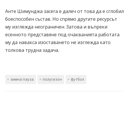
Анте Шимунджа засега е далеч от това да е сглобил
боеспособен състав. Но спрямо другите ресурсът
му изглежда неограничен. Затова и въпреки
есенното представяне под очакванията работата
му да навакса изоставането не изглежда като
толкова трудна задача.
зимна пауза
полусезон
футбол