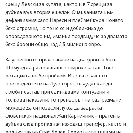
срещу Левски за купата, както и в 7 срещи за
дубъла във втория ешелон. Очакванията към
дефанзивния халф Нареси и плеймейкъра Нонато
бяха огромни, но те не се и доближиха до
оправдаването им, имайки предвид, че за двамата
бяха броени общо над 2.5 милиона евро.
За успешното представяне на два фронта Анте
Шимунджа разполагаше с широк състав. Тоест,
ротацията не бе проблем. И докато част от
претендентите на Лудогорец се чудят как да
сглобят състав при един-двама контузени и
толкова наказани, то треньорът на разградчани
можеше да си позволи лукса да задраска
словенския национал Жан Карничник – пратен в
дубъла след пропаднал изходящ трансфер, както и
родния такъв Спас Делев. Сериозните травми на