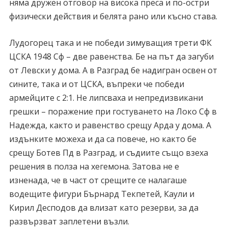
няма дружен отговор на висока преса и по-остри
физически действия и белята рано или късно става.
Лудогорец така и не победи зимуващия трети ФК
ЦСКА 1948 Сф – две равенства. Бе на път да загуби
от Левски у дома. А в Разград бе надигран освен от
сините, така и от ЦСКА, въпреки че победи
армейците с 2:1. Не липсваха и непредизвикани
грешки – поражение при гостуването на Локо Сф в
Надежда, както и равенство срещу Арда у дома. А
издънките можеха и да са повече, но както бе
срещу Ботев Пд в Разград, и съдиите също взеха
решения в полза на хегемона. Затова не е
изненада, че в част от срещите се налагаше
водещите фигури Бърнард Текпетей, Каули и
Кирил Десподов да влизат като резерви, за да
развързват заплетени възли.