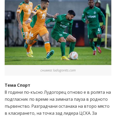
снимка: ludogorets.com
Тема Спорт
8 години по-късно Лудогорец отново е в ролята на
подгласник по време на зимната пауза в родното
първенство. Разградчани останаха на второ място
в класирането, на точка зад лидера ЦСКА. За