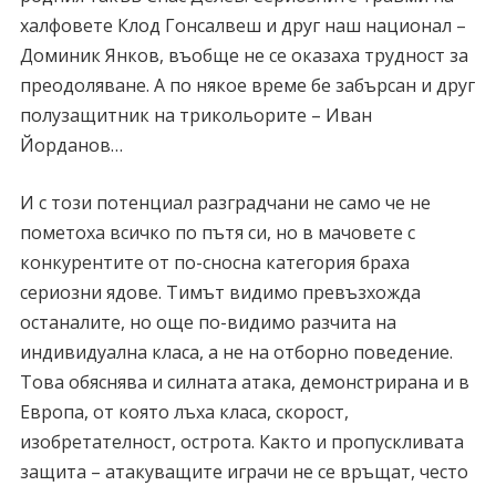
халфовете Клод Гонсалвеш и друг наш национал –
Доминик Янков, въобще не се оказаха трудност за
преодоляване. А по някое време бе забърсан и друг
полузащитник на трикольорите – Иван
Йорданов…
И с този потенциал разградчани не само че не
пометоха всичко по пътя си, но в мачовете с
конкурентите от по-сносна категория браха
сериозни ядове. Тимът видимо превъзхожда
останалите, но още по-видимо разчита на
индивидуална класа, а не на отборно поведение.
Това обяснява и силната атака, демонстрирана и в
Европа, от която лъха класа, скорост,
изобретателност, острота. Както и пропускливата
защита – атакуващите играчи не се връщат, често