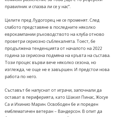
правилник и спазва ли се у нас“.
Целите пред Лудогорец не се променят. След
слабото представяне в последните няколко
еврокампании ръководството на клуба отново
проветри сериозно съблекалнята. Тоест, бе
продължена тенденцията от началото на 2022
година за сериозна подмяна на кръвта на състава.
Този процес върви вече няколко сезона, но
изглежда, че още не е завършен. И предстои нова
работа по него.
Съставът бе напуснат от играчи, започнали да
остават в периферията, като Шакил Пинас, Жосуе
Са и Ихинио Марин. Освободен бе и пореден
емблематичен ветеран – Вандерсон. В опит да