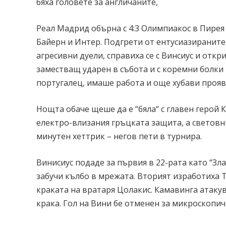
бяха головете за англичаните,
Реал Мадрид обърна с 4:3 Олимпиакос в Пирея 
Байерн и Интер. Подгрети от ентусиазираните
агресивни дуели, справиха се с Винсиус и откр
заместващ ударен в събота и с коремни болки 
португалец, имаше работа и още хубави прояв
Нощта обаче щеше да е “бяла“ с главен герой
електро-влизания гръцката защита, а световн
минутен хеттрик – негов пети в турнира.
Винисиус подаде за първия в 22-рата като “Зл
забучи кълбо в мрежата. Вторият изработиха Т
краката на вратаря Цолакис. Камавинга атакув
крака. Гол на Вини бе отменен за микроскопич