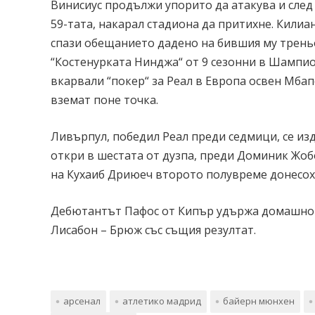
Винисиус продължи упорито да атакува и след 
59-тата, накарал стадиона да притихне. Килиа
спази обещанието дадено на бившия му треньо
“Костенурката Нинджа“ от 9 сезонни в Шампио
вкарвали “покер“ за Реал в Европа освен Мбапе
вземат поне точка.
Ливърпул, победил Реал преди седмици, се из
откри в шестата от дузпа, преди Доминик Жобо
на Кухаиб Дриюеч второто полувреме донесоха
Дебютантът Пафос от Кипър удържа домашно 2:
Лисабон – Брюж със същия резултат.
арсенал
атлетико мадрид
байерн мюнхен