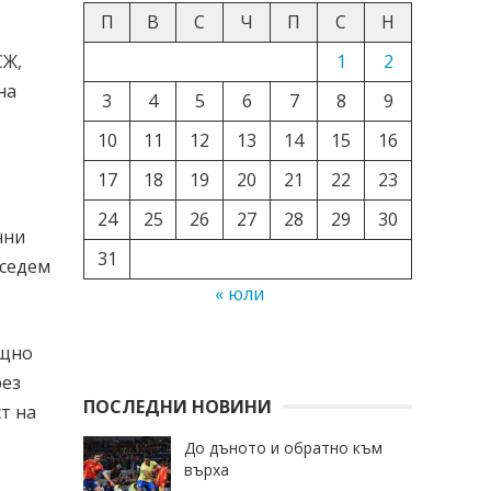
П
В
С
Ч
П
С
Н
1
2
СЖ,
на
3
4
5
6
7
8
9
10
11
12
13
14
15
16
17
18
19
20
21
22
23
24
25
26
27
28
29
30
нни
31
 седем
« юли
ощно
рез
ПОСЛЕДНИ НОВИНИ
т на
До дъното и обратно към
върха