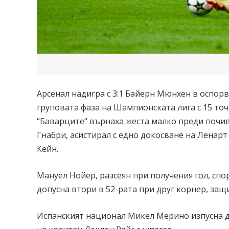
Арсенал надигра с 3:1 Байерн Мюнхен в оспорв
груповата фаза на Шампионската лига с 15 то
“Баварците“ върнаха жеста малко преди почив
Гнабри, асистирал с едно докосване на Ленар
Кейн.
Мануел Нойер, разсеян при получения гол, спо
допусна втори в 52-рата при друг корнер, защ
Испанският национал Микел Мерино изпусна да