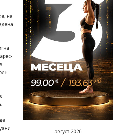
е, на
ведена
игна
арес-
в
рен
в
.
де
Муани
август 2026