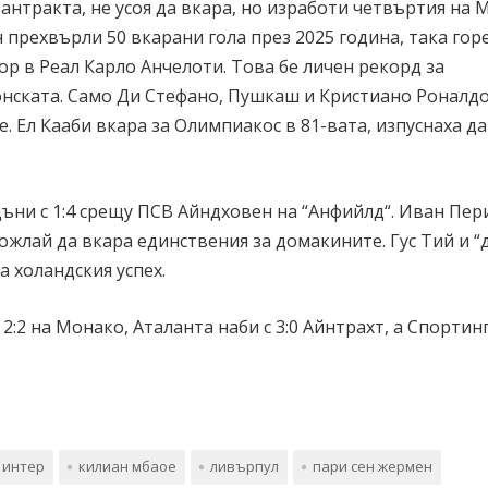
антракта, не усоя да вкара, но изработи четвъртия на 
н прехвърли 50 вкарани гола през 2025 година, така гор
р в Реал Карло Анчелоти. Това бе личен рекорд за
нската. Само Ди Стефано, Пушкаш и Кристиано Роналдо
. Ел Кааби вкара за Олимпиакос в 81-вата, изпуснаха да
дъни с 1:4 срещу ПСВ Айндховен на “Анфийлд“. Иван Пе
жлай да вкара единствения за домакините. Гус Тий и “
 холандския успех.
2 на Монако, Аталанта наби с 3:0 Айнтрахт, а Спортин
интер
килиан мбаое
ливърпул
пари сен жермен