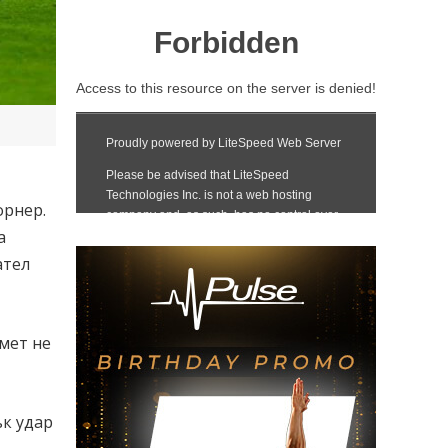
орнер.
а
ател
смет не
ък удар