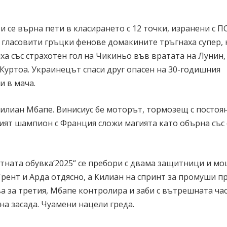
и се върна пети в класирането с 12 точки, изранени с П
 гласовити гръцки фенове домакините тръгнаха супер, 
иха със страхотен гол на Чикиньо във вратата на Лунин,
Куртоа. Украинецът спаси друг опасен на 30-годишния
и в мача.
 Килиан Мбапе. Винисиус бе моторът, тормозещ с постоя
ият шампион с Франция сложи магията като обърна със
атната обувка‘2025“ се пребори с двама защитници и м
рент и Арда отдясно, а Килиан на спринт за промуши п
а за третия, Мбапе контролира и заби с вътрешната час
на засада. Чуамени нацели греда.