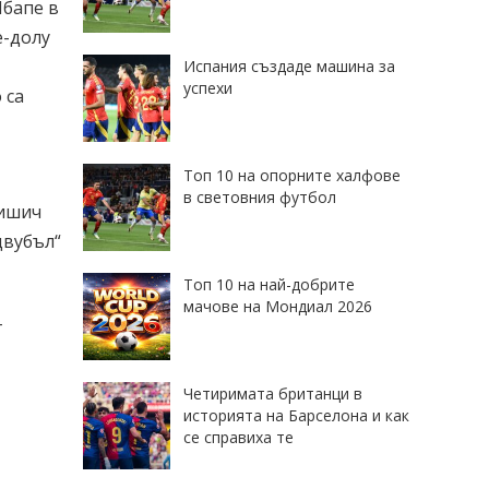
Мбапе в
е-долу
Испания създаде машина за
успехи
 са
Топ 10 на опорните халфове
в световния футбол
ришич
двубъл“
Топ 10 на най-добрите
мачове на Мондиал 2026
г
Четиримата британци в
историята на Барселона и как
се справиха те