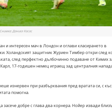
Снимка: Даниел Касас
ан и интересен мач в Лондон и оглави класирането в
чки. Холандският защитник Журиен Тимбер откри след к
ката, след перфектно дълбочинно подаване от Кимих з
т Карл, 17-годишен немец играещ зад централния напад
реше изнервен при разбърквания пред вратата си, с къ
итата помогна.
 засече добре с глава два корнера. Нойер извади близ