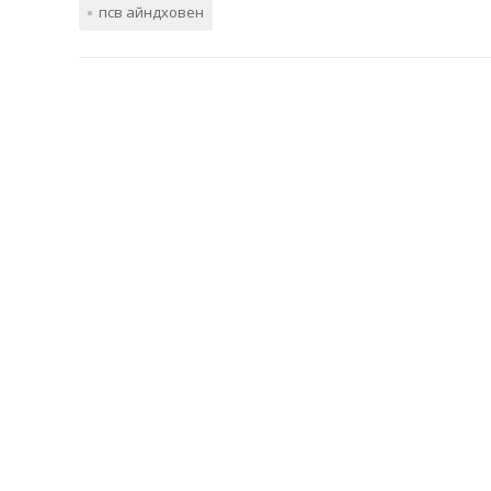
псв айндховен