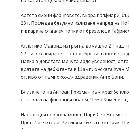
на капитан Деклан Райс с шпагат.
Артета смени фланговете, вкара Калфиори, бърз
23 г. Последва безумно излизане напред на Но
и вкарана отдалеч топка от бразилеца Габрие
Атлетико Мадрид изтръгна домашно 2:1 над тр
12-ти в класирането, с подобрени шансове за 
Паяка в деветата минута даде увереност, отта
вратата на дебютанта в Шампионската Хуан М
отляво от тъмнокожия здравеняк Анге Бони.
Влизането на Антоан Гризман към края бе клю
основата на финалния подем, Чема Хименес я до
Настоящият еврошампион Пари Сен Жермен поб
Пренс“ и е втори. Витиня избухна с хеттрик, П