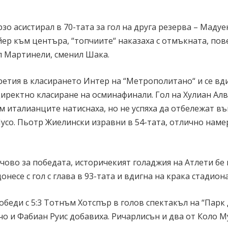
о асистирал в 70-тата за гол на друга резерва – Мадуек
йер към центъра, “топчиите“ наказаха с отмъкната, по
л Мартинели, сменил Шака.
етия в класирането Интер на “Метрополитано“ и се вд
директно класиране на осминафинали. Гол на Хулиан Алв
м италианците натиснаха, но не успяха да отбележат въ
усо. Пьотр Жиелински изравни в 54-тата, отлично наме
чово за победата, историчекият голаджия на Атлети бе 
несе с гол с глава в 93-тата и вдигна на крака стадиона
еди с 5:3 Тотнъм Хотспър в голов спектакъл на “Парк 
ачо и Фабиан Руис добавиха. Ричарлисън и два от Коло 