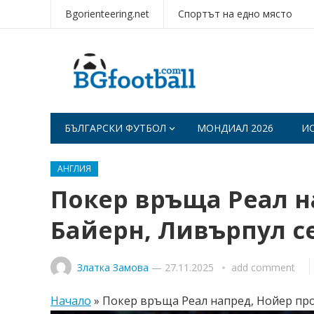
Bgorienteering.net
Спортът на едно място
БЪЛГАРСКИ ФУТБОЛ
МОНДИАЛ 2026
И
АНГЛИЯ
Покер връща Реал н
Байерн, Ливърпул с
Златка Замова
—
27.11.2025
add comment
Начало
»
Покер връща Реал напред, Нойер про