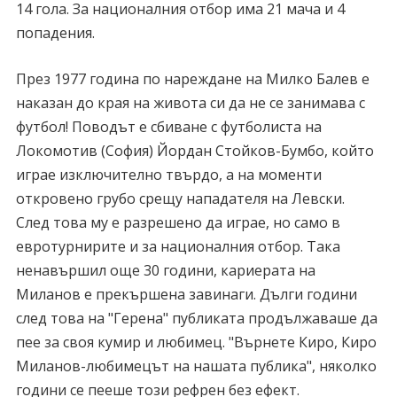
14 гола. За националния отбор има 21 мача и 4
попадения.
През 1977 година по нареждане на Милко Балев е
наказан до края на живота си да не се занимава с
футбол! Поводът е сбиване с футболиста на
Локомотив (София) Йордан Стойков-Бумбо, който
играе изключително твърдо, а на моменти
откровено грубо срещу нападателя на Левски.
След това му е разрешено да играе, но само в
евротурнирите и за националния отбор. Така
ненавършил още 30 години, кариерата на
Миланов е прекършена завинаги. Дълги години
след това на "Герена" публиката продължаваше да
пее за своя кумир и любимец. "Върнете Киро, Киро
Миланов-любимецът на нашата публика", няколко
години се пееше този рефрен без ефект.