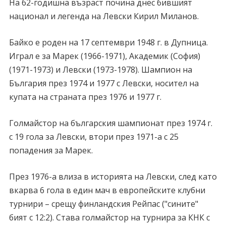
На 62-годишна възраст почина днес бившият
национал и легенда на Левски Кирил Миланов.
Байко е роден на 17 септември 1948 г. в Дупница.
Играл е за Марек (1966-1971), Академик (София)
(1971-1973) и Левски (1973-1978). Шампион на
България през 1974 и 1977 с Левски, носител на
купата на страната през 1976 и 1977 г.
Голмайстор на българския шампионат през 1974 г.
с 19 гола за Левски, втори през 1971-а с 25
попадения за Марек.
През 1976-а влиза в историята на Левски, след като
вкарва 6 гола в един мач в европейските клубни
турнири – срещу финландския Рейпас ("сините"
бият с 12:2). Става голмайстор на турнира за КНК с