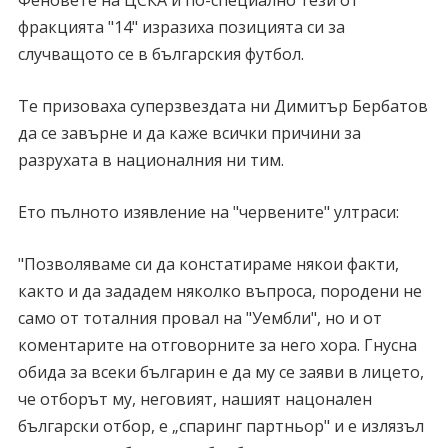
Феновете на ЦСКА и по-специално тези от
фракцията "14" изразиха позицията си за
случващото се в българския футбол.
Те призоваха суперзвездата ни Димитър Бербатов
да се завърне и да каже всички причини за
разрухата в националния ни тим.
Ето пълното изявление на "червените" ултраси:
"Позволяваме си да констатираме някои факти,
както и да зададем няколко въпроса, породени не
само от тоталния провал на "Уембли", но и от
коментарите на отговорните за него хора. Гнусна
обида за всеки българин е да му се заяви в лицето,
че отборът му, неговият, нашият нацонален
български отбор, е „спаринг партньор" и е излязъл