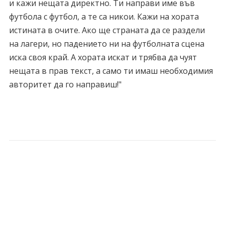
и кажи нещата директно. Ти направи име във
футбола с футбол, а те са никои. Кажи на хората
истината в очите. Ако ще страната да се раздели
на лагери, но падението ни на футболната сцена
иска своя край. А хората искат и трябва да чуят
нещата в прав текст, а само ти имаш необходимия
авторитет да го направиш!"