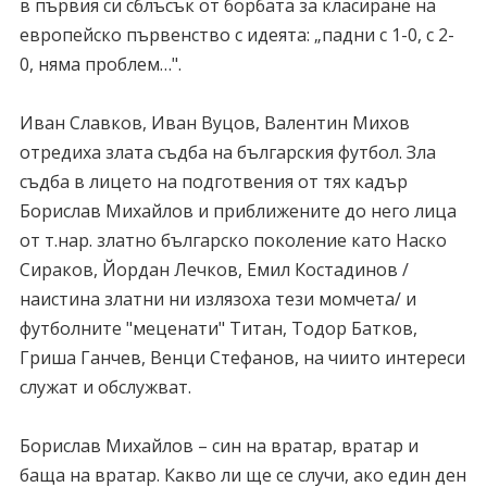
в първия си сблъсък от борбата за класиране на
европейско първенство с идеята: „падни с 1-0, с 2-
0, няма проблем…".
Иван Славков, Иван Вуцов, Валентин Михов
отредиха злата съдба на българския футбол. Зла
съдба в лицето на подготвения от тях кадър
Борислав Михайлов и приближените до него лица
от т.нар. златно българско поколение като Наско
Сираков, Йордан Лечков, Емил Костадинов /
наистина златни ни излязоха тези момчета/ и
футболните "меценати" Титан, Тодор Батков,
Гриша Ганчев, Венци Стефанов, на чиито интереси
служат и обслужват.
Борислав Михайлов – син на вратар, вратар и
баща на вратар. Какво ли ще се случи, ако един ден