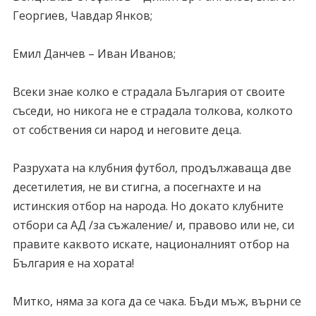
Георгиев, Чавдар Янков;
Емил Данчев – Иван Иванов;
Всеки знае колко е страдала България от своите
съседи, но никога не е страдала толкова, колкото
от собствения си народ и неговите деца.
Разрухата на клубния футбол, продължаваща две
десетилетия, не ви стигна, а посегнахте и на
истинския отбор на народа. Но докато клубните
отбори са АД /за съжаление/ и, правово или не, си
правите каквото искате, националният отбор на
България е на хората!
Митко, няма за кога да се чака. Бъди мъж, върни се