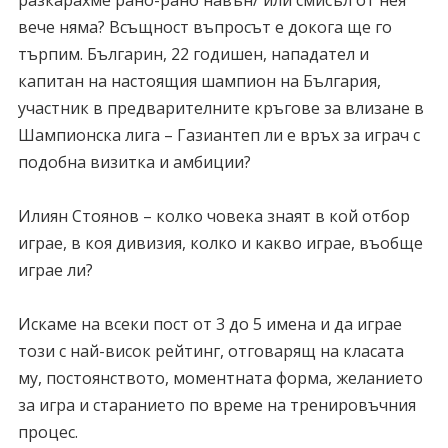
разкарахме рано-рано навън/ или смисъл от нея
вече няма? Всъщност въпросът е докога ще го
търпим. Българин, 22 годишен, нападател и
капитан на настоящия шампион на България,
участник в предварителните кръгове за влизане в
Шампионска лига – Газиантеп ли е връх за играч с
подобна визитка и амбиции?
Илиян Стоянов – колко човека знаят в кой отбор
играе, в коя дивизия, колко и какво играе, въобще
играе ли?
Искаме на всеки пост от 3 до 5 имена и да играе
този с най-висок рейтинг, отговарящ на класата
му, постоянството, моментната форма, желанието
за игра и старанието по време на тренировъчния
процес.