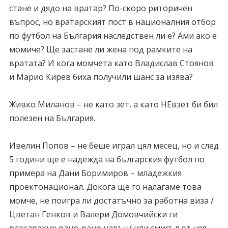
стане и дядо на вратар? По-скоро риторичен
въпрос, но вратарският пост в националния отбор
по футбол на България наследствен ли е? Ами ако е
момиче? Ще застане ли жена под рамките на
вратата? И кога момчета като Владислав Стоянов
и Марио Кирев биха получили шанс за изява?
Живко Миланов – не като зет, а като НЕвзет би бил
полезен на България.
Ивелин Попов – не беше играл цял месец, но и след
5 години ще е надежда на българския футбол по
примера на Дани Боримиров – младежкия
проектонационал. Докога ще го налагаме това
момче, не поигра ли достатъчно за работна виза /
Цветан Генков и Валери Домовчийски ги