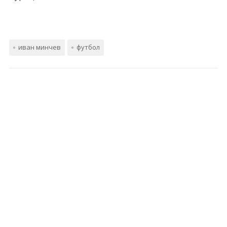
иван минчев
футбол