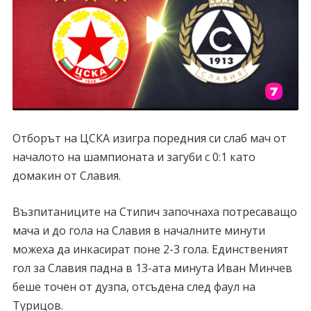
Отборът на ЦСКА изигра поредния си слаб мач от
началото на шампионата и загуби с 0:1 като
домакин от Славия.
Възпитаниците на Стипич започнаха потресаващо
мача и до гола на Славия в началните минути
можеха да инкасират поне 2-3 гола. Единственият
гол за Славия падна в 13-ата минута Иван Минчев
беше точен от дузпа, отсъдена след фаул на
Турицов.