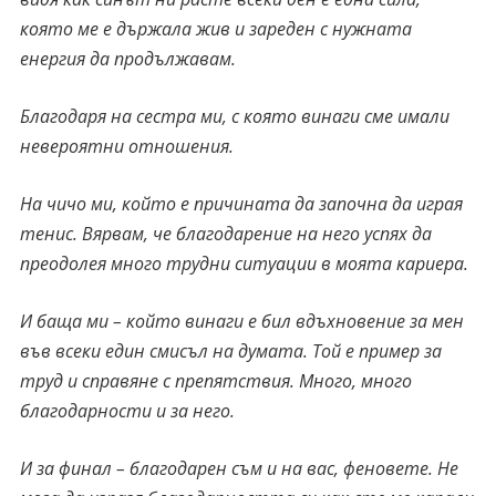
която ме е държала жив и зареден с нужната
енергия да продължавам.
Благодаря на сестра ми, с която винаги сме имали
невероятни отношения.
На чичо ми, който е причината да започна да играя
тенис. Вярвам, че благодарение на него успях да
преодолея много трудни ситуации в моята кариера.
И баща ми – който винаги е бил вдъхновение за мен
във всеки един смисъл на думата. Той е пример за
труд и справяне с препятствия. Много, много
благодарности и за него.
И за финал – благодарен съм и на вас, феновете. Не