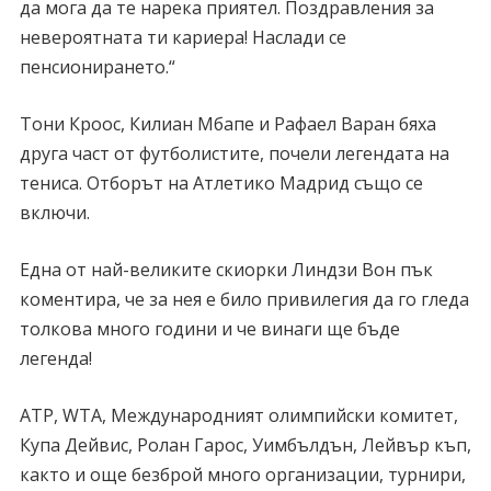
да мога да те нарека приятел. Поздравления за
невероятната ти кариера! Наслади се
пенсионирането.“
Тони Кроос, Килиан Мбапе и Рафаел Варан бяха
друга част от футболистите, почели легендата на
тениса. Отборът на Атлетико Мадрид също се
включи.
Една от най-великите скиорки Линдзи Вон пък
коментира, че за нея е било привилегия да го гледа
толкова много години и че винаги ще бъде
легенда!
ATP, WTA, Международният олимпийски комитет,
Купа Дейвис, Ролан Гарос, Уимбълдън, Лейвър къп,
както и още безброй много организации, турнири,