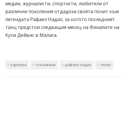
медии, журналисти, спортисти, любители от
различни поколения отдадоха своята почит към
легендата Рафаел Надал, за когото последният
танц предстои следващия месец на Финалите на
Купа Дейвис в Малага.
кариера
отказване
рафаел надал
тенис