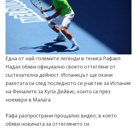
Една от най-големите легенди в тениса Рафаел
Надал обяви официално своето оттегляне от
състезателна дейност. Испанецът ще окачи
ракетата си след последното си участие за Испания
на Финалите за Купа Дейвис, които са през
ноември в Малага.
Рафа разпространи прощално видео, в което
обяви новината за оттеглянето си.