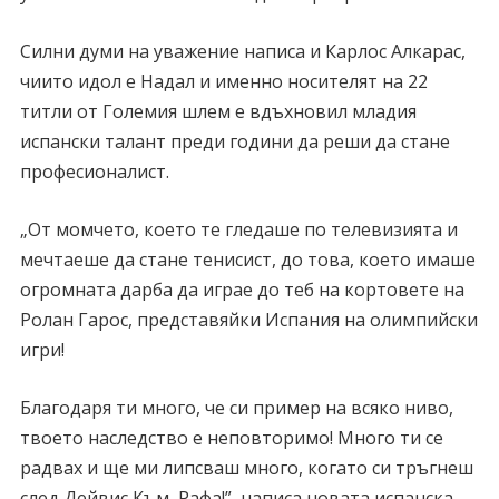
Силни думи на уважение написа и Карлос Алкарас,
чиито идол е Надал и именно носителят на 22
титли от Големия шлем е вдъхновил младия
испански талант преди години да реши да стане
професионалист.
„От момчето, което те гледаше по телевизията и
мечтаеше да стане тенисист, до това, което имаше
огромната дарба да играе до теб на кортовете на
Ролан Гарос, представяйки Испания на олимпийски
игри!
Благодаря ти много, че си пример на всяко ниво,
твоето наследство е неповторимо! Много ти се
радвах и ще ми липсваш много, когато си тръгнеш
след Дейвис Към, Рафа!”, написа новата испанска