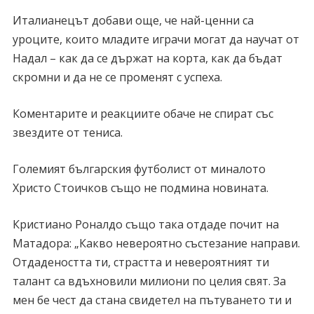
Италианецът добави още, че най-ценни са
уроците, които младите играчи могат да научат от
Надал – как да се държат на корта, как да бъдат
скромни и да не се променят с успеха.
Коментарите и реакциите обаче не спират със
звездите от тениса.
Големият българския футболист от миналото
Христо Стоичков също не подмина новината.
Кристиано Роналдо също така отдаде почит на
Матадора: „Какво невероятно състезание направи.
Отдадеността ти, страстта и невероятният ти
талант са вдъхновили милиони по целия свят. За
мен бе чест да стана свидетел на пътуването ти и