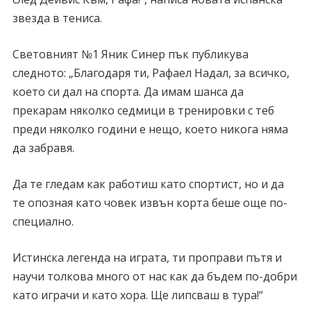
звезда в тениса.
Световният №1 Яник Синер пък публикува
следното: „Благодаря ти, Рафаел Надал, за всичко,
което си дал на спорта. Да имам шанса да
прекарам няколко седмици в тренировки с теб
преди няколко години е нещо, което никога няма
да забравя.
Да те гледам как работиш като спортист, но и да
те опозная като човек извън корта беше още по-
специално.
Истинска легенда на играта, ти проправи пътя и
научи толкова много от нас как да бъдем по-добри
като играчи и като хора. Ще липсваш в тура!“