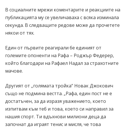
В социалните мрежи коментарите и реакциите на
публикацията му се увеличаваха с всяка изминала
секунда. В следващите редове може да прочетете
някои от тях.
Един от първите реагирали бе единият от
големите опоненти на Рафа – Роджър Федерер,
който благодари на Рафаел Надал за страхотните
мачове.
Другият от „голямата тройка“ Новак Джокович
също не подмина вестта. „Рафа, един пост не е
достатъчен, за да изразя уважението, което
изпитвам към теб и това, което си направил за
нашия спорт. Ти вдъхнови милиони деца да
започнат да играят тенис и мисля, че това