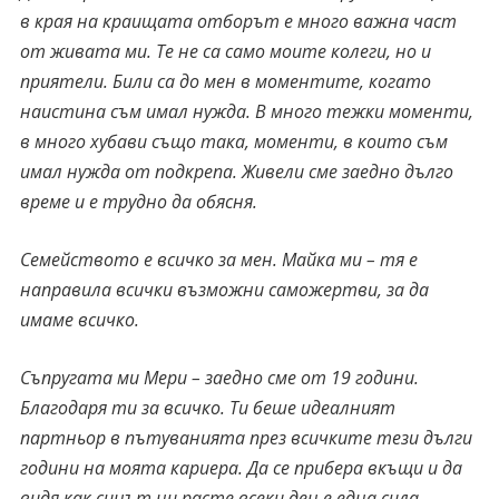
в края на краищата отборът е много важна част
от живата ми. Те не са само моите колеги, но и
приятели. Били са до мен в моментите, когато
наистина съм имал нужда. В много тежки моменти,
в много хубави също така, моменти, в които съм
имал нужда от подкрепа. Живели сме заедно дълго
време и е трудно да обясня.
Семейството е всичко за мен. Майка ми – тя е
направила всички възможни саможертви, за да
имаме всичко.
Съпругата ми Мери – заедно сме от 19 години.
Благодаря ти за всичко. Ти беше идеалният
партньор в пътуванията през всичките тези дълги
години на моята кариера. Да се прибера вкъщи и да
видя как синът ни расте всеки ден е една сила,