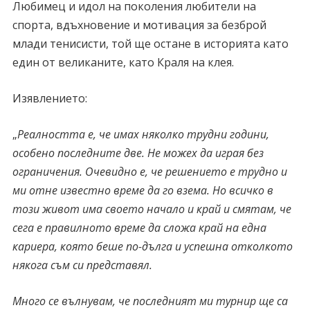
Любимец и идол на поколения любители на
спорта, вдъхновение и мотивация за безброй
млади тенисисти, той ще остане в историята като
един от великаните, като Краля на клея.
Изявлението:
„
Реалността е, че имах няколко трудни години,
особено последните две. Не можех да играя без
ограничения. Очевидно е, че решението е трудно и
ми отне известно време да го взема. Но всичко в
този живот има своето начало и край и смятам, че
сега е правилното време да сложа край на една
кариера, която беше по-дълга и успешна отколкото
някога съм си представял.
Много се вълнувам, че последният ми турнир ще са