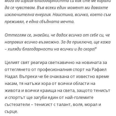
мога да изразя благодарността си как сте ме карали
да се чувствам. Във всеки един момент ми давахте
изключителна енергия. Наистина, всичко, което съм
преживял, е една сбъдната мечта.
Оттеглям се, знаейки, че дадох всичко от себе си, че
направих всичко възможно. За да приключа, ще кажа
– хиляди благодарности на всички и до скоро!
“
Целият свят реагира светкавично на новината за
оттеглянето от професионалния спорт на Рафаел
Надал. Въпреки че бе очаквана от известно време
насам, тя натъжи хора от всички области на
живота и всички краища на света, защото тенисът
и спортът ще загуби един от най-големите
състезатели – тенисист с талант, воля, морал и
сърце.