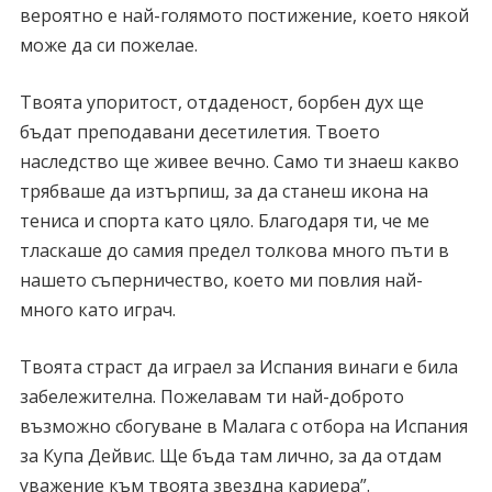
вероятно е най-голямото постижение, което някой
може да си пожелае.
Твоята упоритост, отдаденост, борбен дух ще
бъдат преподавани десетилетия. Твоето
наследство ще живее вечно. Само ти знаеш какво
трябваше да изтърпиш, за да станеш икона на
тениса и спорта като цяло. Благодаря ти, че ме
тласкаше до самия предел толкова много пъти в
нашето съперничество, което ми повлия най-
много като играч.
Твоята страст да играел за Испания винаги е била
забележителна. Пожелавам ти най-доброто
възможно сбогуване в Малага с отбора на Испания
за Купа Дейвис. Ще бъда там лично, за да отдам
уважение към твоята звездна кариера”.