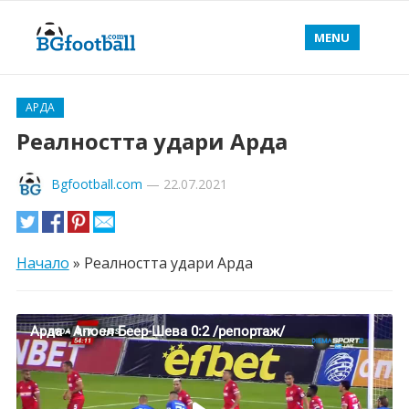
MENU
АРДА
Реалността удари Арда
Bgfootball.com
—
22.07.2021
Начало
»
Реалността удари Арда