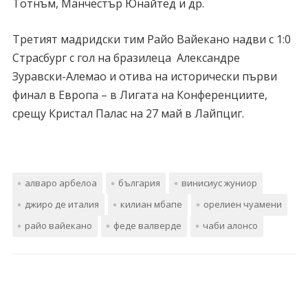
Тотнъм, Манчестър Юнайтед и др.
Третият мадридски тим Райо Вайекано надви с 1:0
Страсбург с гол на бразилеца Александре
Зуравски-Алемао и отива на исторически първи
финал в Европа – в Лигата на Конференциите,
срещу Кристал Палас на 27 май в Лайпциг.
алваро арбелоа
българия
винисиус жуниор
джиро де италия
килиан мбапе
орелиен чуамени
райо вайекано
феде валверде
чаби алонсо