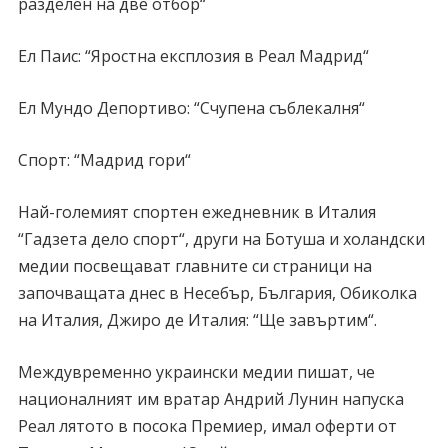
разделен на две отбор“
Ел Паис: “Яростна експлозия в Реал Мадрид“
Ел Мундо Депортиво: “Счупена съблекалня“
Спорт: “Мадрид гори“
Най-големият спортен ежедневник в Италия
“Гадзета дело спорт“, други на Ботуша и холандски
медии посвещават главните си страници на
започващата днес в Несебър, България, Обиколка
на Италия, Джиро де Италия: “Ще завъртим“.
Междувременно украински медии пишат, че
националният им вратар Андрий Лунин напуска
Реал лятото в посока Премиер, имал оферти от