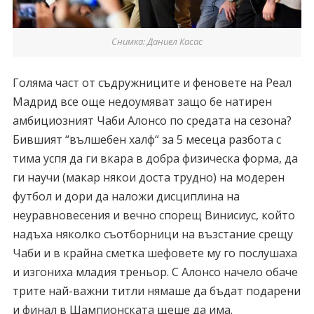
Снимка: Даниел Касас
Голяма част от съдружниците и феновете на Реал
Мадрид все още недоумяват защо бе натирен
амбициозният Чаби Алонсо по средата на сезона?
Бившият “вълшебен халф“ за 5 месеца разбота с
тима успя да ги вкара в добра физическа форма, да
ги научи (макар някои доста трудно) на модерен
футбол и дори да наложи дисциплина на
неуравновесения и вечно спорещ Винисиус, който
надъха няколко съотборници на възстание срещу
Чаби и в крайна сметка шефовете му го послушаха
и изгониха младия треньор. С Алонсо начело обаче
трите най-важни титли нямаше да бъдат подарени
и финал в Шампионската щеше да има.