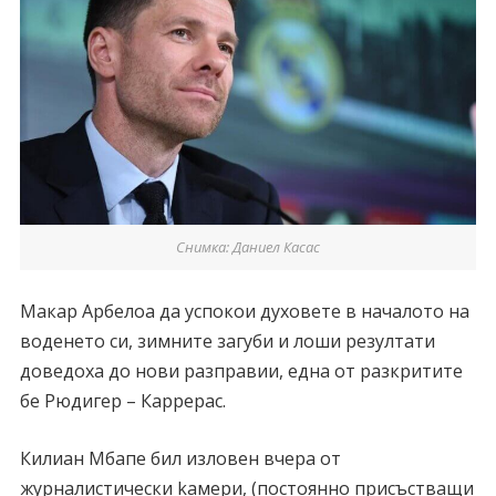
Снимка: Даниел Касас
Макар Арбелоа да успокои духовете в началото на
воденето си, зимните загуби и лоши резултати
доведоха до нови разправии, една от разкритите
бе Рюдигер – Каррерас.
Килиан Мбапе бил изловен вчера от
журналистически kамери, (постоянно присъстващи