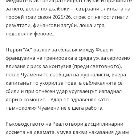
Медиите в Испания разнищват случая и причините
за него, доста по-дълбоки – свързани с липсата на
трофей този сезон 2025/26, стрес от непостигнати
резултати, финансови загуби, лоша игра,
недоволни фенове..
Първи “Ас“ разкри за сблъсък между Феде и
французина на тренировка в сряда уж за сериозно
влизане с риск за контузия (преди световното),
после Чуамени го съобщил на журналисти, вчера
капитанът го укорил за това, в съблекалнята се
сбили и при отнесен удар уругваецът изпаднал
дори в комоцио… Удар от здравеняк като
тъмнокожия Чуамени не е шега работа.
Ръководството на Реал отвори дисциплинарни
досиета на двамата, умува какви наказания да им