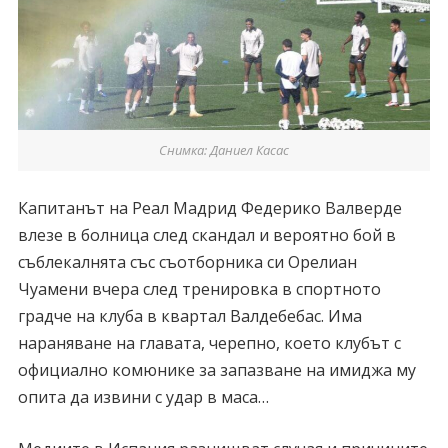
Снимка: Даниел Касас
Капитанът на Реал Мадрид Федерико Валверде
влезе в болница след скандал и вероятно бой в
съблекалнята със съотборника си Орелиан
Чуамени вчера след тренировка в спортното
градче на клуба в квартал Валдебебас. Има
нараняване на главата, черепно, което клубът с
официално комюнике за запазване на имиджа му
опита да извини с удар в маса…