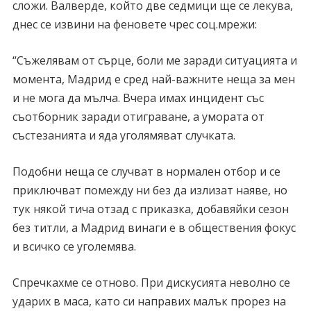
сложи. Валверде, който две седмици ще се лекува,
днес се извини на феновете чрес соц.мрежи:
“Съжелявам от сърце, боли ме заради ситуацията и
момента, Мадрид е сред най-важните неща за мен
и не мога да мълча. Вчера имах инцидент със
съотборник заради отиграване, а умората от
състезанията и яда уголямяват случката.
Подобни неща се случват в нормален отбор и се
приключват помежду ни без да излизат наяве, но
тук някой тича отзад с приказка, добавяйки сезон
без титли, а Мадрид винаги е в обществения фокус
и всичко се уголемява.
Спречкахме се отново. При дискусията неволно се
ударих в маса, като си направих малък прорез на