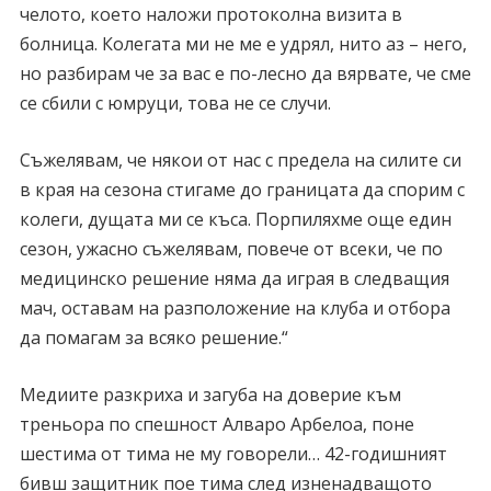
челото, което наложи протоколна визита в
болница. Колегата ми не ме е удрял, нито аз – него,
но разбирам че за вас е по-лесно да вярвате, че сме
се сбили с юмруци, това не се случи.
Съжелявам, че някои от нас с предела на силите си
в края на сезона стигаме до границата да спорим с
колеги, дущата ми се къса. Порпиляхме още един
сезон, ужасно съжелявам, повече от всеки, че по
медицинско решение няма да играя в следващия
мач, оставам на разположение на клуба и отбора
да помагам за всяко решение.“
Медиите разкриха и загуба на доверие към
треньора по спешност Алваро Арбелоа, поне
шестима от тима не му говорели… 42-годишният
бивш защитник пое тима след изненадващото