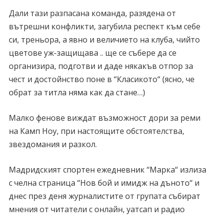
Дали тази разпасана команда, разядена от
вътрешни конфликти, загубила респект към себе
си, треньора, а явно и величието на клуба, чийто
цветове уж-защищава .. ще се събере да се
организира, подготви и даде някакъв отпор за
чест и достойнство поне в “Класикото“ (ясно, че
обрат за титла няма как да стане…)
Малко фенове виждат възможност дори за реми
на Камп Ноу, при настоящите обстоятелства,
звездомания и разкол.
Мадридският спортен ежедневник “Марка“ излиза
с челна страница “Нов бой и имидж на дъното“ и
днес през деня журналистите от групата събират
мнения от читатели с онлайн, уатсап и радио