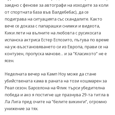
заедно с фенове за автографи на изходите за коли
от спортната база във Валдебебас), да се
подиграва на ситуацията със скандалите. Както
вече се доказа с папарашки снимки и видеота,
Кики лети на вълните на любовта с русикосата
испанска актриса Естер Еспозито, пътува по време
на уж-възстановяването си из Европа, прави се на
контузен, пропуска мачове… и за “Класикото“ не е
ясен.
Неделната вечер на Камп Ноу може да стане
убийствената кама в раната на този кошмарен за
Реал сезон. Барселона на Флик търси убедителна
победа и ако я постигне ще празнува 29-та титла в
Ла Лига пред очите на “белите викинги“, огромно
унижение за тях.