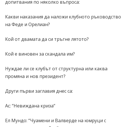
допитвания по няколко въпроса:
Какви наказания да наложи клубното ръководство
на Феде и Орелиан?
Кой от двамата да си тръгне лятото?
Кой е виновен за скандала им?
Нуждае ли се клубът от структурна или каква
промяна и нов президент?
Други първи заглавия днес са:
Ас: “Невиждана криза“
Ел Мундо: “Чуамени и Валверде на юмруци с