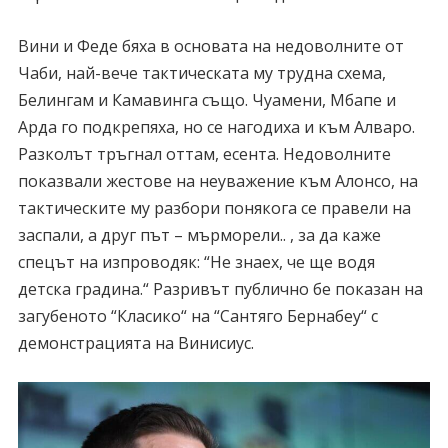
Вини и Феде бяха в основата на недоволните от
Чаби, най-вече тактическата му трудна схема,
Белингам и Камавинга също. Чуамени, Мбапе и
Арда го подкрепяха, но се нагодиха и към Алваро.
Разколът тръгнал оттам, есента. Недоволните
показвали жестове на неуважение към Алонсо, на
тактическите му разбори понякога се правели на
заспали, а друг път – мърморели.. , за да каже
спецът на изпроводяк: “Не знаех, че ще водя
детска градина.“ Разривът публично бе показан на
загубеното “Класико“ на “Сантяго Бернабеу“ с
демонстрацията на Винисиус.