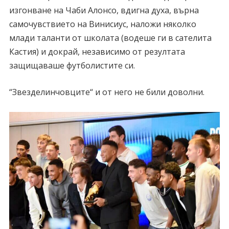
изгонване на Чаби Алонсо, вдигна духа, върна
самочувствието на Винисиус, наложи няколко
млади таланти от школата (водеше ги в сателита
Кастия) и докрай, независимо от резултата
защищаваше футболистите си.
“Звезделинчовците“ и от него не били доволни.