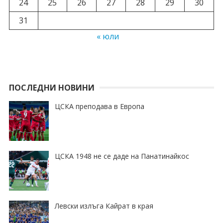
24
25
26
27
28
29
30
31
« юли
ПОСЛЕДНИ НОВИНИ
ЦСКА преподава в Европа
ЦСКА 1948 не се даде на Панатинайкос
Левски излъга Кайрат в края