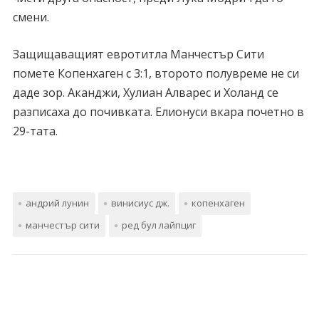
смени.
Защищаващият евротитла Манчестър Сити
помете Копенхаген с 3:1, второто полувреме не си
даде зор. Аканджи, Хулиан Алварес и Холанд се
разписаха до почивката. Елионуси вкара почетно в
29-тата.
андрий лунин
винисиус дж.
копенхаген
манчестър сити
ред бул лайпциг