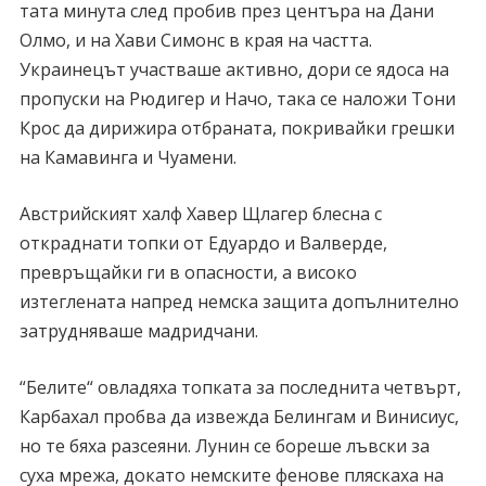
тата минута след пробив през центъра на Дани
Олмо, и на Хави Симонс в края на частта.
Украинецът участваше активно, дори се ядоса на
пропуски на Рюдигер и Начо, така се наложи Тони
Крос да дирижира отбраната, покривайки грешки
на Камавинга и Чуамени.
Австрийският халф Хавер Щлагер блесна с
откраднати топки от Едуардо и Валверде,
превръщайки ги в опасности, а високо
изтеглената напред немска защита допълнително
затрудняваше мадридчани.
“Белите“ овладяха топката за последнита четвърт,
Карбахал пробва да извежда Белингам и Винисиус,
но те бяха разсеяни. Лунин се бореше лъвски за
суха мрежа, докато немските фенове пляскаха на