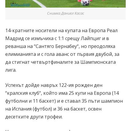
Снимка Даниел Касас
14-кратните носители на купата на Европа Реал
Мадрид се измъчиха с 1:1 срещу Лайпциг и в
реванша на “Сантяго Бернабеу“, но преодоляха
елимианията и с гола аванс от първия двубой, за
да стигнат четвъртфиналите за Шампионската
лига.
Успехът дойде навръх 122-ия рожден ден
“кралския клуб“, който има 25 купи на Европа (14
футболни и 11 баскет) и е ставал 35 пъти шампион
на Испания (футбол) и 36 на баскет, освен
десетките други трофеи.