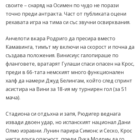
своите – снаряд на Осимен по чудо не порази
точно преди антракта. Част от публиката оцени
рехавата игра на тима си със звучни освирквания.
Анчелоти вкара Родриго да пресира вместо
Камавинга, тимът му включи на скорост и почна да
създава положения. Винисиус галопираше по
фланговете, вратарят Гулаши спаси опасен на Крос,
преди в 66-тата немският много функционален
халф да намери Джуд Белингам, който след спринт
асистира на Вини за 18-ия му турнирен гол (за 51
мача).
Стадиона си отдъхна и запя, Рюдигер веднага
извади двоен удар, но испанският национал Дани
Олмо изравни. Лунин парира Симонс и Сеско, Крос
чисти друга опасност, преди Лука Модрич да го