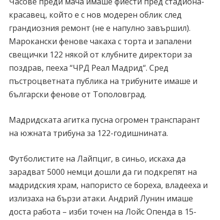
Часове преди мача имаше фиести пред стадиона-
красавец, който е с нов модерен облик след
грандиозния ремонт (не е напулно завършил).
Марокански фенове чакаха с торта и запалени
свещички 122 някой от клубните директори за
поздрав, пееха “ЧРД Реал Мадрид“. Сред
пъстроцветната публика на трибуните имаше и
български фенове от Тополовград.
Мадридската агитка пусна огромен транспарант
на южната трибуна за 122-годишнината.
Футболистите на Лайпциг, в синьо, искаха да
зарадват 5000 немци дошли да ги подкрепят на
мадридския храм, напористо се бореха, владееха и
излизаха на бързи атаки. Андрий Лунин имаше
доста работа – изби точен на Лойс Опенда в 15-