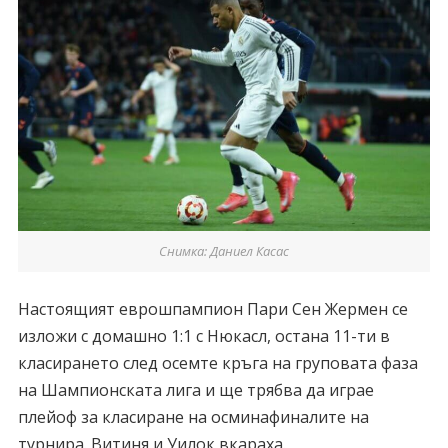
Снимка: Даниел Касас
Настоящият еврошпампион Пари Сен Жермен се
изложи с домашно 1:1 с Нюкасл, остана 11-ти в
класирането след осемте кръга на груповата фаза
на Шампионската лига и ще трябва да играе
плейоф за класиране на осминафиналите на
турнира. Витиня и Уилок вкараха.