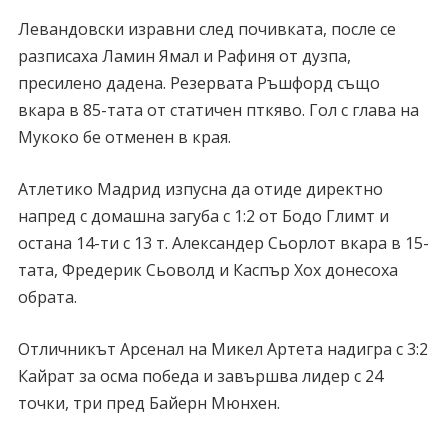
Левандовски изравни след почивката, после се
разписаха Ламин Ямал и Рафиня от дузпа,
пресилено дадена. Резервата Ръшфорд също
вкара в 85-тата от статичен пткяво. Гол с глава на
Мукоко бе отменен в края.
Атлетико Мадрид изпусна да отиде директно
напред с домашна загуба с 1:2 от Бодо Глимт и
остана 14-ти с 13 т. Александер Сьорлот вкара в 15-
тата, Фредерик Сьоволд и Каспър Хох донесоха
обрата.
Отличникът Арсенал на Микел Артета надигра с 3:2
Кайрат за осма победа и завършва лидер с 24
точки, три пред Байерн Мюнхен.