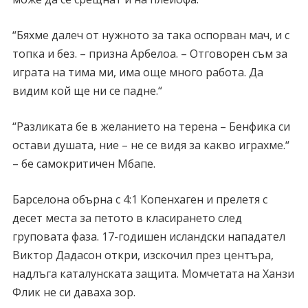
“Бяхме далеч от нужното за така оспорван мач, и с
топка и без. – призна Арбелоа. – Отговорен съм за
играта на тима ми, има още много работа. Да
видим кой ще ни се падне.“
“Разликата бе в желанието на терена – Бенфика си
остави душата, ние – не се видя за какво играхме.“
– бе самокритичен Мбапе.
Барселона обърна с 4:1 Копенхаген и прелетя с
десет места за петото в класирането след
груповата фаза. 17-годишен исландски нападател
Виктор Дадасон откри, изскочил през центъра,
надлъга каталунската защита. Момчетата на Ханзи
Флик не си даваха зор.