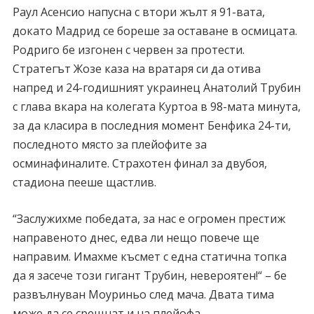
Раул Асенсио напусна с втори жълт я 91-вата,
докато Мадрид се бореше за оставане в осмицата.
Родриго бе изгонен с червен за протести.
Стратегът Жозе каза на вратаря си да отива
напред и 24-годишният украинец Анатолий Трубин
с глава вкара на колегата Куртоа в 98-мата минута,
за да класира в последния момент Бенфика 24-ти,
последното място за плейофите за
осминафиналите. Страхотен финал за двубоя,
стадиона пееше щастлив.
“Заслужихме победата, за нас е огромен престиж
направеното днес, едва ли нещо повече ще
направим. Имахме късмет с една статична топка
да я засече този гигант Трубин, невероятен!“ – бе
развълнуван Моуриньо след мача. Двата тима
може да се срещнат и на плейофа.