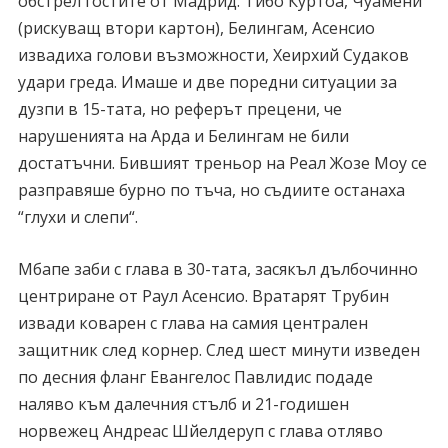
обстрел гостите от Мадрид. Тибо Куртоа, Чуамени
(рискуващ втори картон), Белингам, Асенсио
извадиха голови възможности, Хеирхий Судаков
удари греда. Имаше и две поредни ситуации за
дузпи в 15-тата, но реферът прецени, че
нарушенията на Арда и Белингам не били
достатъчни. Бившият треньор на Реал Жозе Моу се
разправяше бурно по тъча, но съдиите останаха
“глухи и слепи“.
Мбапе заби с глава в 30-тата, засякъл дълбочинно
центриране от Раул Асенсио. Вратарят Трубин
извади коварен с глава на самия централен
защитник след корнер. След шест минути изведен
по десния фланг Евангелос Павлидис подаде
наляво към далечния стълб и 21-годишен
норвежец Андреас Шйелдеруп с глава отляво