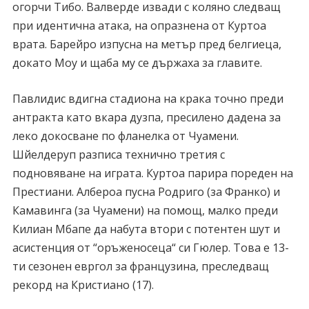
огорчи Тибо. Валверде извади с коляно следващ
при идентична атака, на опразнена от Куртоа
врата. Барейро изпусна на метър пред белгиеца,
докато Моу и щаба му се държаха за главите.
Павлидис вдигна стадиона на крака точно преди
антракта като вкара дузпа, пресилено дадена за
леко докосване по фланелка от Чуамени.
Шйелдеруп разписа технично третия с
подновяване на играта. Куртоа парира пореден на
Престиани. Албероа пусна Родриго (за Франко) и
Камавинга (за Чуамени) на помощ, малко преди
Килиан Мбапе да набута втори с потентен шут и
асистенция от “оръженосеца“ си Гюлер. Това е 13-
ти сезонен евргол за французина, преследващ
рекорд на Кристиано (17).