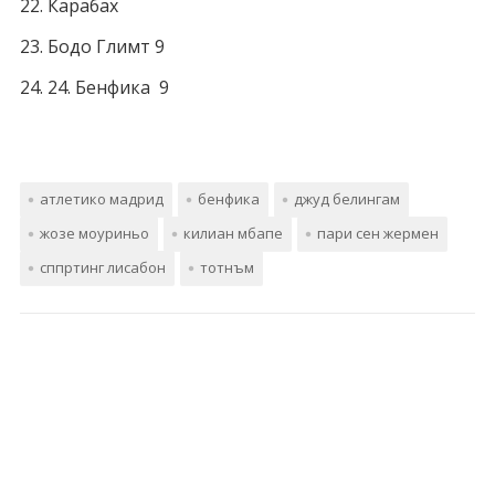
Карабах
Бодо Глимт 9
24. Бенфика 9
атлетико мадрид
бенфика
джуд белингам
жозе моуриньо
килиан мбапе
пари сен жермен
сппртинг лисабон
тотнъм