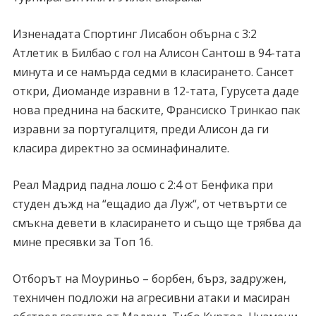
Изненадата Спортинг Лисабон обърна с 3:2
Атлетик в Билбао с гол на Алисон Сантош в 94-тата
минута и се намърда седми в класирането. Сансет
откри, Диоманде изравни в 12-тата, Гурусета даде
нова преднина на баските, Франсиско Тринкао пак
изравни за португалцитя, преди Алисон да ги
класира директно за осминафиналите.
Реал Мадрид падна лошо с 2:4 от Бенфика при
студен дъжд на “ещадио да Луж“, от четвърти се
смъкна девети в класирането и също ще трябва да
мине пресявки за Топ 16.
Отборът на Моуриньо – борбен, бърз, задружен,
техничен подложи на агресивни атаки и масиран