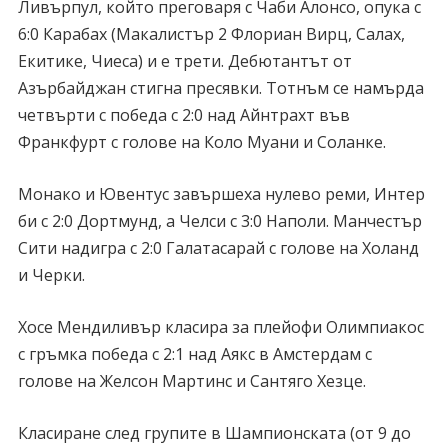
Ливърпул, който преговаря с Чаби Алонсо, опука с
6:0 Карабах (Макалистър 2 Флориан Вирц, Салах,
Екитике, Чиеса) и е трети. Дебютантът от
Азърбайджан стигна пресявки. Тотнъм се намърда
четвърти с победа с 2:0 над Айнтрахт във
Франкфурт с голове на Коло Муани и Соланке.
Монако и Ювентус завършеха нулево реми, Интер
би с 2:0 Дортмунд, а Челси с 3:0 Наполи. Манчестър
Сити надигра с 2:0 Галатасарай с голове на Холанд
и Черки.
Хосе Мендиливър класира за плейофи Олимпиакос
с гръмка победа с 2:1 над Аякс в Амстердам с
голове на Желсон Мартинс и Сантяго Хезце.
Класиране след групите в Шампионската (от 9 до