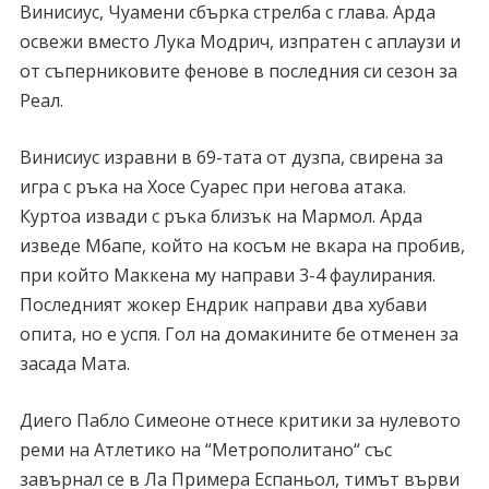
Винисиус, Чуамени сбърка стрелба с глава. Арда
освежи вместо Лука Модрич, изпратен с аплаузи и
от съперниковите фенове в последния си сезон за
Реал.
Винисиус изравни в 69-тата от дузпа, свирена за
игра с ръка на Хосе Суарес при негова атака.
Куртоа извади с ръка близък на Мармол. Арда
изведе Мбапе, който на косъм не вкара на пробив,
при който Маккена му направи 3-4 фаулирания.
Последният жокер Ендрик направи два хубави
опита, но е успя. Гол на домакините бе отменен за
засада Мата.
Диего Пабло Симеоне отнесе критики за нулевото
реми на Атлетико на “Метрополитано“ със
завърнал се в Ла Примера Еспаньол, тимът върви