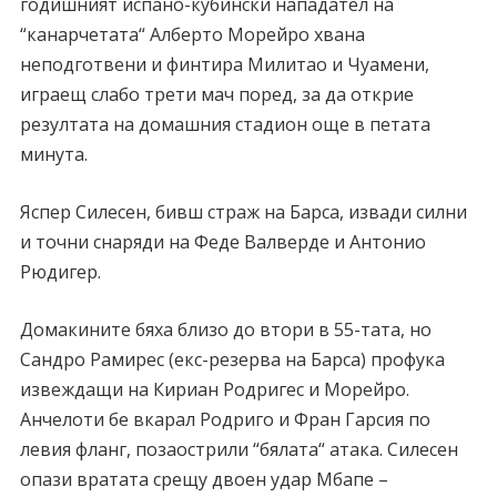
годишният испано-кубински нападател на
“канарчетата“ Алберто Морейро хвана
неподготвени и финтира Милитао и Чуамени,
играещ слабо трети мач поред, за да открие
резултата на домашния стадион още в петата
минута.
Яспер Силесен, бивш страж на Барса, извади силни
и точни снаряди на Феде Валверде и Антонио
Рюдигер.
Домакините бяха близо до втори в 55-тата, но
Сандро Рамирес (екс-резерва на Барса) профука
извеждащи на Кириан Родригес и Морейро.
Анчелоти бе вкарал Родриго и Фран Гарсия по
левия фланг, позаострили “бялата“ атака. Силесен
опази вратата срещу двоен удар Мбапе –