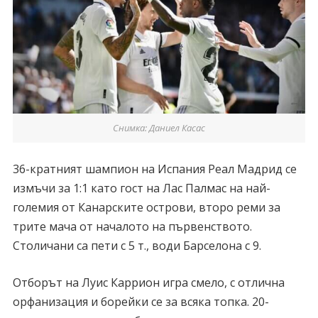
Снимка: Даниел Касас
36-кратният шампион на Испания Реал Мадрид се
измъчи за 1:1 като гост на Лас Палмас на най-
големия от Канарските острови, второ реми за
трите мача от началото на първенството.
Столичани са пети с 5 т., води Барселона с 9.
Отборът на Луис Каррион игра смело, с отлична
орфанизация и борейки се за всяка топка. 20-