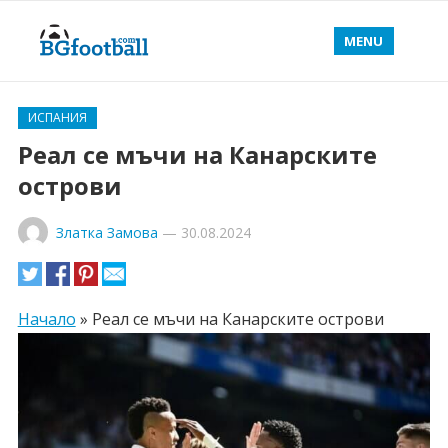
MENU
ИСПАНИЯ
Реал се мъчи на Канарските
острови
Златка Замова
—
30.08.2024
Начало
»
Реал се мъчи на Канарските острови