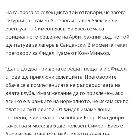
На въпроса за селекцията той отговори, че засега
сигурни са Стамен Ангелов и Павел Алексиев и
евентуално Симеон Баев. За Баев се чака
официалното решение на Арбитражния съд, но той
ще пътува за лагера в Сандански. В момента текат
преговори за Фидел Куаме от Ком-Миньор.
"Дано до два-три дена се решат нещата и с Фидел,
с това ще приключи селекцията. Преговорите
обаче са в компетенцията на ръководствата на
двата клуба. Имам желание да го привлечем, ако
всичко е в рамките на нормалното, не искам скъпо
платени футболисти. От Фидел имаме лоши
спомени, в два мача сам победи Етър. Има добри
качества и може да бъде полезен. Симеон Баев е
бърз играч, това му е най-силното качества.