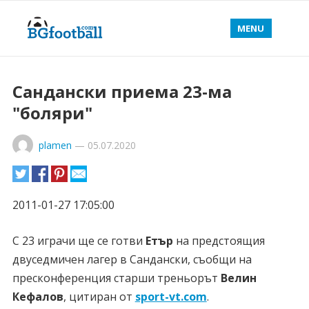
MENU
Сандански приема 23-ма
"боляри"
plamen
—
05.07.2020
2011-01-27 17:05:00
С 23 играчи ще се готви
Етър
на предстоящия
двуседмичен лагер в Сандански, съобщи на
пресконференция старши треньорът
Велин
Кефалов
, цитиран от
sport-vt.com
.