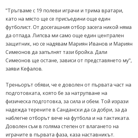
"Тръгваме с 19 полеви играчи и трима вратари,
като на място ще се присъедини още един
футболист. От досегашния отбор засега никой няма
да отпада. Липсва ми само още един централен
защитник, но се надявам Мариян Иванов и Мариян
Симеонов да запълнят тази бройка. Дали
Симеонов ще остане, зависи от представянето му",
заяви Кефалов.
Треньорът обяви, че е доволен от първата част на
подготовката, която бе за натрупване на
физическа подготовка, за сила и обем. Той изрази
надежда терените в Сандански да са добри, за да
наблегне отборът вече на футбола и на тактиката.
Доволен съм в голяма степен от влагането на
играчите в първата фаза, каза наставникът.