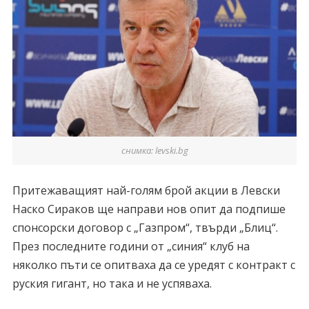
снимка: levski.bg
Притежаващият най-голям брой акции в Левски
Наско Сираков ще направи нов опит да подпише
спонсорски договор с „Газпром“, твърди „Блиц“.
През последните години от „синия“ клуб на
няколко пъти се опитваха да се уредят с контракт с
руския гигант, но така и не успяваха.