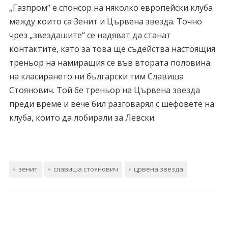
„Газпром“ е спонсор на няколко европейски клуба
между които са Зенит и Цървена звезда. Точно
чрез „звездашите“ се надяват да станат
контактите, като за това ще съдейства настоящия
треньор на намиращия се във втората половина
на класирането ни български тим Славиша
Стоянович. Той бе треньор на Цървена звезда
преди време и вече бил разговарял с шефовете на
клуба, които да лобирали за Левски.
зенит
славиша стоянович
црвена звезда