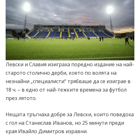
Левски и Славия изиграха поредно издание на най-
старото столично дерби, което по волята на
незнайни „специалисти“ трябваше да се изиграе в
18 ч. – в едно от най-тежките времена за футбол
през лятото.
Нещата тръгнаха добре за Левски, които поведоха
с гол на Станислав Иванов, но 25 минути преди
края Ивайло Димитров изравни.